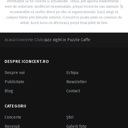
informațiile să fie corecte și actualizate. Totuși, pot apărea inadvertențe -
erori de redactare, modificări nesemnalate, prețuri incorecte sau omisiuni. Îți
recomandăm să verifici direct pe site-ul organizatorului. Dacă alegi să
cumperi bilete prin linkurile externe, iConcert.ro poate primi un comision de
afiliat. Acest lucru nu afectează prețul final plătit de tine.
Acasă
›
Concerte Club
›
Jazz night in Puzzle Caffe
DESPRE ICONCERT.RO
Despre noi
Echipa
Publicitate
Newsletter
Blog
Contact
CATEGORII
Concerte
Ştiri
Recenzii
Galerii foto