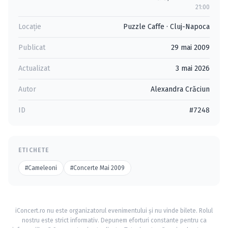
21:00
Locație
Puzzle Caffe
·
Cluj-Napoca
Publicat
29 mai 2009
Actualizat
3 mai 2026
Autor
Alexandra Crăciun
ID
#7248
ETICHETE
#Cameleoni
#Concerte Mai 2009
iConcert.ro nu este organizatorul evenimentului și nu vinde bilete. Rolul
nostru este strict informativ. Depunem eforturi constante pentru ca