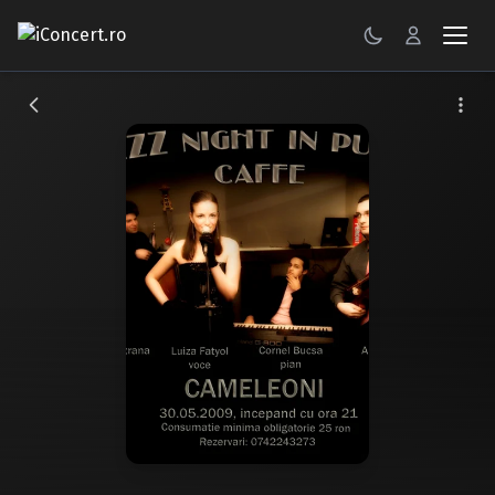
CONCERTE
FESTIVALURI
PETRECERI
ŞTIRI
RECENZII
GALERII FOTO
BILETE
Autentificare