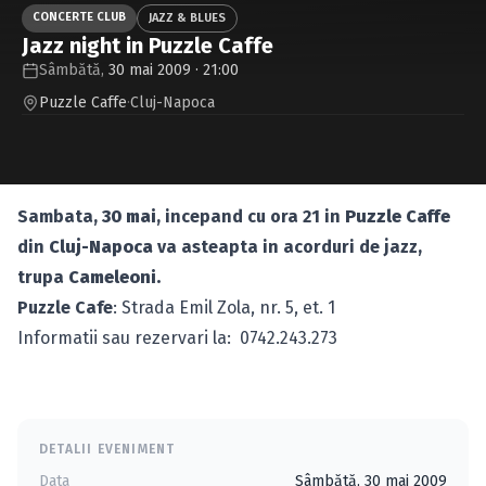
Caută în site...
CONCERTE CLUB
JAZZ & BLUES
Jazz night in Puzzle Caffe
Sâmbătă,
30 mai 2009 · 21:00
Puzzle Caffe
·
Cluj-Napoca
Sambata,
30 mai
, incepand cu ora 21 in
Puzzle Caffe
din
Cluj-Napoca
va asteapta in acorduri de jazz,
trupa
Cameleoni.
Puzzle Cafe
: Strada Emil Zola, nr. 5, et. 1
Informatii sau rezervari la: 0742.243.273
DETALII EVENIMENT
Data
Sâmbătă, 30 mai 2009