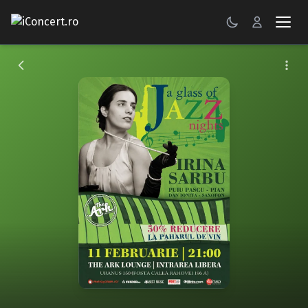
CONCERTE
FESTIVALURI
PETRECERI
ŞTIRI
RECENZII
GALERII FOTO
BILETE
Autentificare