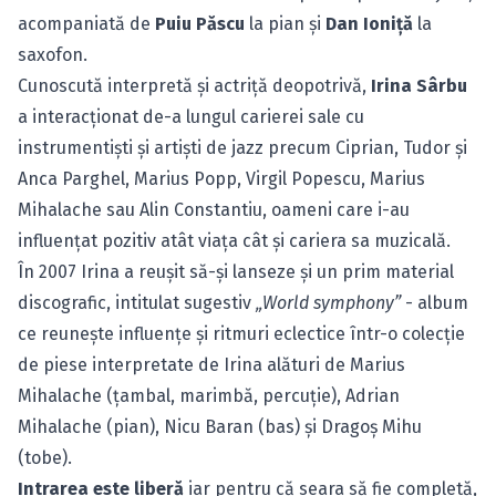
acompaniată de
Puiu Păscu
la pian şi
Dan Ioniţă
la
saxofon.
Cunoscută interpretă şi actriţă deopotrivă,
Irina Sârbu
a interacţionat de-a lungul carierei sale cu
instrumentişti şi artişti de jazz precum Ciprian, Tudor şi
Anca Parghel, Marius Popp, Virgil Popescu, Marius
Mihalache sau Alin Constantiu, oameni care i-au
influenţat pozitiv atât viaţa cât şi cariera sa muzicală.
În 2007 Irina a reuşit să-şi lanseze şi un prim material
discografic, intitulat sugestiv
„World symphony”
- album
ce reuneşte influenţe şi ritmuri eclectice într-o colecţie
de piese interpretate de Irina alături de Marius
Mihalache (ţambal, marimbă, percuţie), Adrian
Mihalache (pian), Nicu Baran (bas) şi Dragoş Mihu
(tobe).
Intrarea este liberă
iar pentru că seara să fie completă,