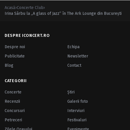
Acasă
›
Concerte Club
›
Irina Sârbu la „A glass of Jazz” în The Ark Lounge din Bucureşti
DESPRE ICONCERT.RO
Despre noi
Echipa
Publicitate
Newsletter
Blog
Contact
CATEGORII
Concerte
Ştiri
Recenzii
Galerii foto
Concursuri
Interviuri
Petreceri
Festivaluri
Zilele Oraşului
Evenimente