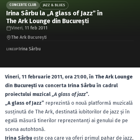
Caută în site...
CONCERTE CLUB
JAZZ & BLUES
Irina Sârbu la „A glass of Jazz” în
The Ark Lounge din Bucureşti
Vineri,
11 feb 2011
The Ark
·
Bucureşti
Irina Sârbu
LINEUP
Vineri, 11 februarie 2011, ora 21:00, în
The Ark Lounge
din
Bucureşti
va concerta
Irina Sârbu
în cadrul
proiectului muzical
„A glass of jazz”
.
„A glass of Jazz”
reprezintă o nouă platformă muzicală
susţinută de The Ark, destinată iubitorilor de jazz şi în
egală măsură tinerilor reprezentanţi ai genului de pe
scena autohtonă.
Irina Sârbu
este cea care va oferi primul pahar de jazz,