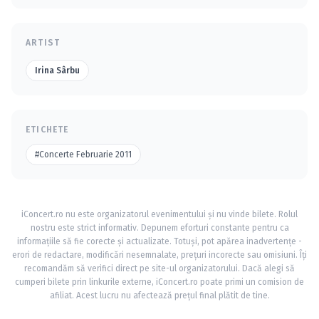
ARTIST
Irina Sârbu
ETICHETE
#Concerte Februarie 2011
iConcert.ro nu este organizatorul evenimentului și nu vinde bilete. Rolul
nostru este strict informativ. Depunem eforturi constante pentru ca
informațiile să fie corecte și actualizate. Totuși, pot apărea inadvertențe -
erori de redactare, modificări nesemnalate, prețuri incorecte sau omisiuni. Îți
recomandăm să verifici direct pe site-ul organizatorului. Dacă alegi să
cumperi bilete prin linkurile externe, iConcert.ro poate primi un comision de
afiliat. Acest lucru nu afectează prețul final plătit de tine.