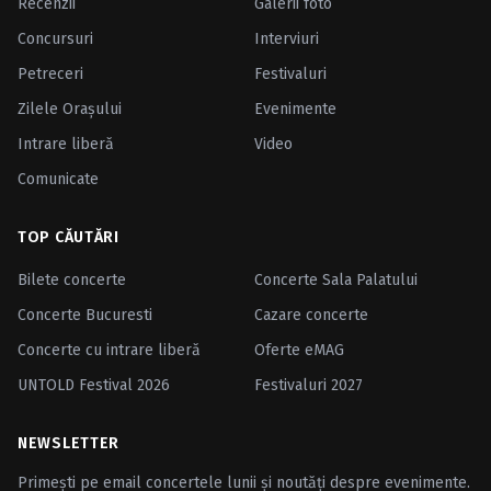
Recenzii
Galerii foto
Concursuri
Interviuri
Petreceri
Festivaluri
Zilele Oraşului
Evenimente
Intrare liberă
Video
Comunicate
TOP CĂUTĂRI
Bilete concerte
Concerte Sala Palatului
Concerte Bucuresti
Cazare concerte
Concerte cu intrare liberă
Oferte eMAG
UNTOLD Festival 2026
Festivaluri 2027
NEWSLETTER
Primești pe email concertele lunii și noutăți despre evenimente.