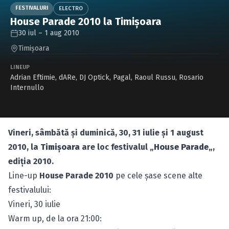
Caută în site...
FESTIVALURI
ELECTRO
House Parade 2010 la Timişoara
30 iul – 1 aug 2010
Timişoara
LINEUP
Adrian Eftimie
,
dARe
,
DJ Optick
,
Pagal
,
Raoul Russu
,
Rosario
Internullo
Vineri, sâmbătă şi duminică, 30, 31 iulie şi 1 august
2010, la
Timişoara
are loc festivalul „
House Parade
„,
ediţia 2010.
Line-up
House Parade 2010
pe cele şase scene alte
festivalului:
Vineri, 30 iulie
Warm up, de la ora 21:00: