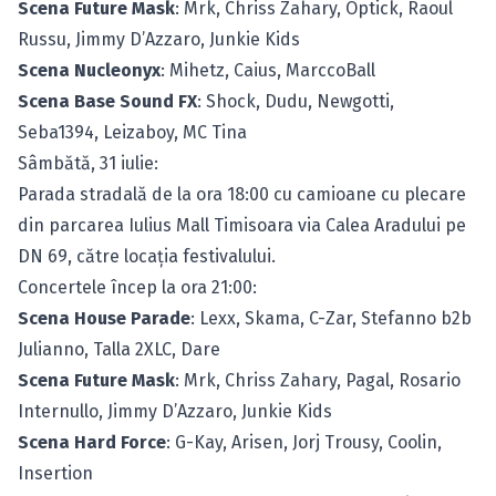
Scena Future Mask
: Mrk, Chriss Zahary, Optick, Raoul
Russu, Jimmy D’Azzaro, Junkie Kids
Scena Nucleonyx
: Mihetz, Caius, MarccoBall
Scena Base Sound FX
: Shock, Dudu, Newgotti,
Seba1394, Leizaboy, MC Tina
Sâmbătă, 31 iulie:
Parada stradală de la ora 18:00 cu camioane cu plecare
din parcarea Iulius Mall Timisoara via Calea Aradului pe
DN 69, către locaţia festivalului.
Concertele încep la ora 21:00:
Scena House Parade
: Lexx, Skama, C-Zar, Stefanno b2b
Julianno, Talla 2XLC, Dare
Scena Future Mask
: Mrk, Chriss Zahary, Pagal, Rosario
Internullo, Jimmy D’Azzaro, Junkie Kids
Scena Hard Force
: G-Kay, Arisen, Jorj Trousy, Coolin,
Insertion