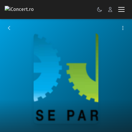
CONCERTE
FESTIVALURI
PETRECERI
ŞTIRI
RECENZII
GALERII FOTO
BILETE
Autentificare