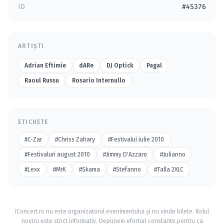
ID
#45376
ARTIȘTI
Adrian Eftimie
dARe
DJ Optick
Pagal
Raoul Russu
Rosario Internullo
ETICHETE
#C-Zar
#Chriss Zahary
#Festivalui iulie 2010
#Festivaluri august 2010
#Jimmy D'Azzaro
#Julianno
#Lexx
#MrK
#Skama
#Stefanno
#Talla 2XLC
iConcert.ro nu este organizatorul evenimentului și nu vinde bilete. Rolul
nostru este strict informativ. Depunem eforturi constante pentru ca