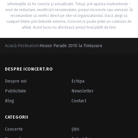
informațiile să fie corecte și actualizate. Totuși, pot apărea inadvertențe -
erori de redactare, modificări nesemnalate, prețuri incorecte sau omisiuni. Îți
recomandăm să verifici direct pe site-ul organizatorului. Dacă alegi să
cumperi bilete prin linkurile externe, iConcert.ro poate primi un comision de
afiliat. Acest lucru nu afectează prețul final plătit de tine.
Acasă
›
Festivaluri
›
House Parade 2010 la Timişoara
DESPRE ICONCERT.RO
Despre noi
Echipa
Publicitate
Newsletter
Blog
Contact
CATEGORII
Concerte
Ştiri