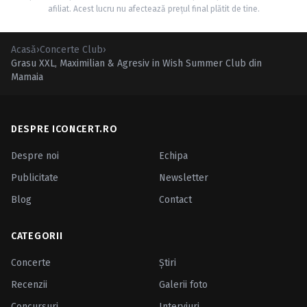
afiliat. Acest lucru nu afectează prețul final plătit de tine.
Acasă
›
Concerte Club
›
Grasu XXL, Maximilian & Agresiv in Wish Summer Club din
Mamaia
DESPRE ICONCERT.RO
Despre noi
Echipa
Publicitate
Newsletter
Blog
Contact
CATEGORII
Concerte
Ştiri
Recenzii
Galerii foto
Concursuri
Interviuri