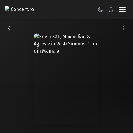
CONCERTE
FESTIVALURI
PETRECERI
ŞTIRI
RECENZII
GALERII FOTO
BILETE
Autentificare