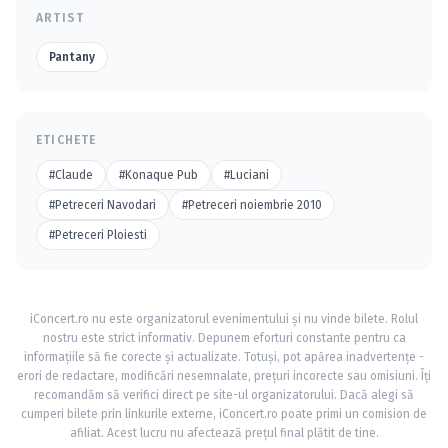
ARTIST
Pantany
ETICHETE
#Claude
#Konaque Pub
#Luciani
#Petreceri Navodari
#Petreceri noiembrie 2010
#Petreceri Ploiesti
iConcert.ro nu este organizatorul evenimentului și nu vinde bilete. Rolul
nostru este strict informativ. Depunem eforturi constante pentru ca
informațiile să fie corecte și actualizate. Totuși, pot apărea inadvertențe -
erori de redactare, modificări nesemnalate, prețuri incorecte sau omisiuni. Îți
recomandăm să verifici direct pe site-ul organizatorului. Dacă alegi să
cumperi bilete prin linkurile externe, iConcert.ro poate primi un comision de
afiliat. Acest lucru nu afectează prețul final plătit de tine.