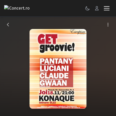
CONCERTE
FESTIVALURI
PETRECERI
ŞTIRI
RECENZII
GALERII FOTO
BILETE
Autentificare