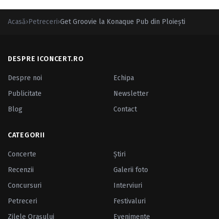
Acasă
›
Petreceri
›
Get Groovie la Konaque Pub din Ploieşti
DESPRE ICONCERT.RO
Despre noi
Echipa
Publicitate
Newsletter
Blog
Contact
CATEGORII
Concerte
Ştiri
Recenzii
Galerii foto
Concursuri
Interviuri
Petreceri
Festivaluri
Zilele Oraşului
Evenimente