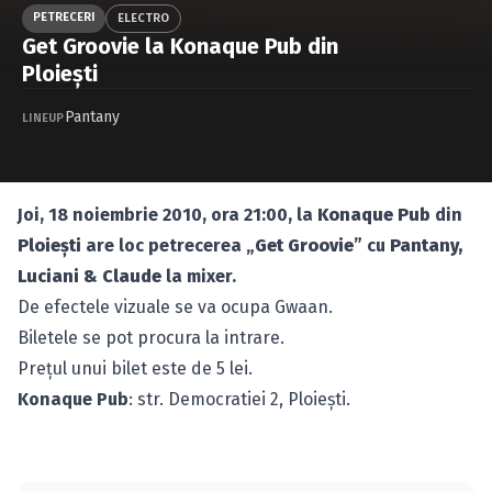
Caută în site...
PETRECERI
ELECTRO
Get Groovie la Konaque Pub din
Ploieşti
Pantany
LINEUP
Joi, 18 noiembrie 2010, ora 21:00, la
Konaque Pub
din
Ploieşti
are loc petrecerea „
Get Groovie
” cu
Pantany,
Luciani & Claude
la mixer.
De efectele vizuale se va ocupa Gwaan.
Biletele se pot procura la intrare.
Preţul unui bilet este de 5 lei.
Konaque Pub
: str. Democratiei 2, Ploieşti.