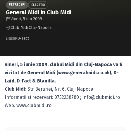
Caută în site...
PETRECERI
ELECTRO
General Midi in Club Midi
Vineri,
5 iun 2009
Club Midi
·
Cluj-Napoca
D-Fact
LINEUP
Vineri, 5 iunie 2009,
clubul Midi
din
Cluj-Napoca
va fi
vizitat de
General Midi
(www.generalmidi.co.uk)
, D-
Laid, D-Fact & Blanilla
.
Club Midi:
Str Berariei, Nr. 6, Cluj-Napoca
Informatii si rezervari: 0752238780 ;
info@clubmidi.ro
Web: www.clubmidi.ro