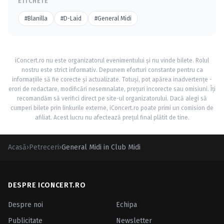
ETICHETE
#Blanilla
#D-Laid
#General Midi
iConcert.ro nu este organizatorul evenimentului și nu vinde bilete. Rolul
nostru este strict informativ. Depunem eforturi constante pentru ca
informațiile să fie corecte și actualizate. Totuși, pot apărea inadvertențe -
erori de redactare, modificări nesemnalate, prețuri incorecte sau omisiuni. Îți
recomandăm să verifici direct pe site-ul organizatorului. Dacă alegi să
cumperi bilete prin linkurile externe, iConcert.ro poate primi un comision de
afiliat. Acest lucru nu afectează prețul final plătit de tine.
Acasă
›
Petreceri
›
General Midi in Club Midi
DESPRE ICONCERT.RO
Despre noi
Echipa
Publicitate
Newsletter