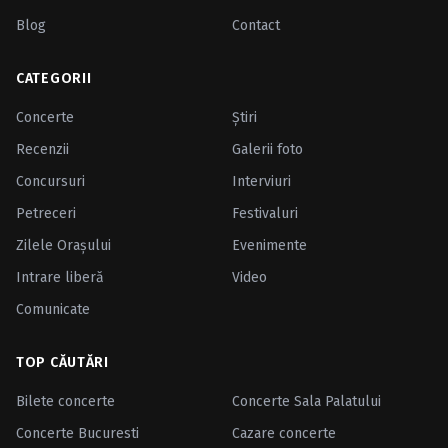
Blog
Contact
CATEGORII
Concerte
Ştiri
Recenzii
Galerii foto
Concursuri
Interviuri
Petreceri
Festivaluri
Zilele Oraşului
Evenimente
Intrare liberă
Video
Comunicate
TOP CĂUTĂRI
Bilete concerte
Concerte Sala Palatului
Concerte Bucuresti
Cazare concerte