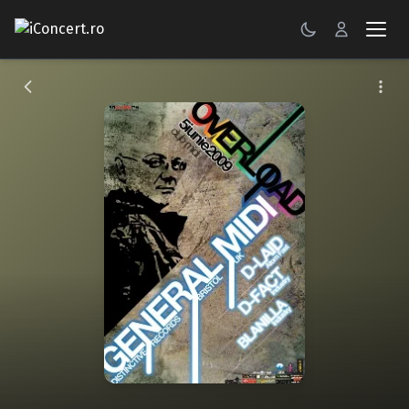
CONCERTE
FESTIVALURI
PETRECERI
ŞTIRI
RECENZII
GALERII FOTO
BILETE
Autentificare