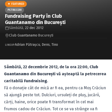
Caută în site...
★ FEATURED
PETRECERI
Fundraising Party în Club
Guantanamo din Bucureşti
Sâmbătă,
22 dec 2012
Club Guantanamo
·
Bucureşti
Adrian Pătraşcu
,
Dens
,
Tino
LINEUP
Sâmbătă, 22 decembrie 2012, de la ora 22:00,
Club
Guantanamo
din
Bucureşti
vă aşteaptă la petrecerea
caritabilă
Fundraising
.
Fă o donaţie cât de mică ar fi ea, pentru ca Moş Crăciun
să ajungă peste tot. Dulciuri, ursuleţi de pluş, jucării,
cărţi, haine, orice poate fi transformat în cel mai
frumos cadou de Crăciun. Tot ce se va strânge va fi