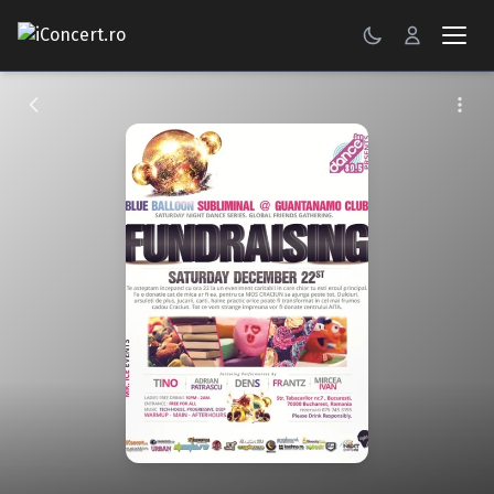
CONCERTE
FESTIVALURI
PETRECERI
ŞTIRI
RECENZII
GALERII FOTO
BILETE
Autentificare