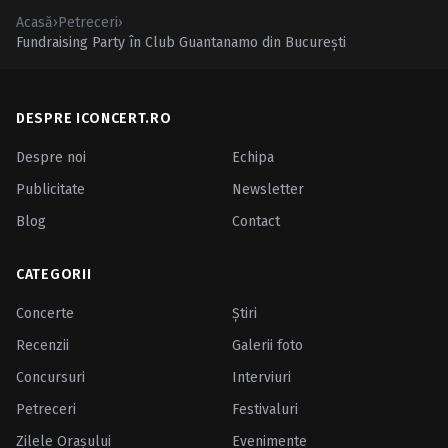
Acasă
›
Petreceri
›
Fundraising Party în Club Guantanamo din Bucureşti
DESPRE ICONCERT.RO
Despre noi
Echipa
Publicitate
Newsletter
Blog
Contact
CATEGORII
Concerte
Ştiri
Recenzii
Galerii foto
Concursuri
Interviuri
Petreceri
Festivaluri
Zilele Oraşului
Evenimente