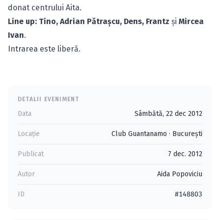
donat centrului Aita.
Line up:
Tino, Adrian Pătraşcu, Dens, Frantz
şi
Mircea
Ivan
.
Intrarea este liberă.
DETALII EVENIMENT
Data
Sâmbătă, 22 dec 2012
Locație
Club Guantanamo
·
Bucureşti
Publicat
7 dec. 2012
Autor
Aida Popoviciu
ID
#148803