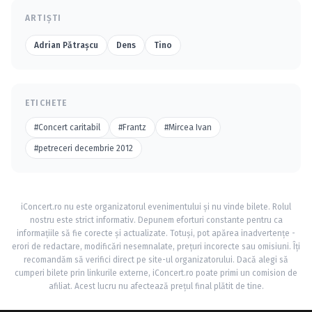
ARTIȘTI
Adrian Pătraşcu
Dens
Tino
ETICHETE
#Concert caritabil
#Frantz
#Mircea Ivan
#petreceri decembrie 2012
iConcert.ro nu este organizatorul evenimentului și nu vinde bilete. Rolul
nostru este strict informativ. Depunem eforturi constante pentru ca
informațiile să fie corecte și actualizate. Totuși, pot apărea inadvertențe -
erori de redactare, modificări nesemnalate, prețuri incorecte sau omisiuni. Îți
recomandăm să verifici direct pe site-ul organizatorului. Dacă alegi să
cumperi bilete prin linkurile externe, iConcert.ro poate primi un comision de
afiliat. Acest lucru nu afectează prețul final plătit de tine.