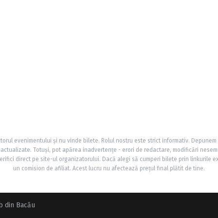
torul evenimentului și nu vinde bilete. Rolul nostru este strict informativ. Depunem
și actualizate. Totuși, pot apărea inadvertențe - erori de redactare, modificări nesem
rifici direct pe site-ul organizatorului. Dacă alegi să cumperi bilete prin linkurile e
un comision de afiliat. Acest lucru nu afectează prețul final plătit de tine.
ub din Bacău