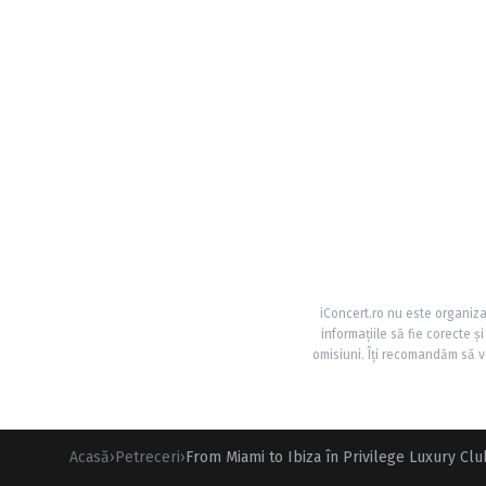
iConcert.ro nu este organiza
informațiile să fie corecte 
omisiuni. Îți recomandăm să ve
Acasă
›
Petreceri
›
From Miami to Ibiza în Privilege Luxury Cl