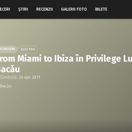
ECERI
ŞTIRI
RECENZII
GALERII FOTO
BILETE
PETRECERI
ELECTRO
rom Miami to Ibiza în Privilege L
Bacău
Sâmbătă,
23 apr 2011
Bacău