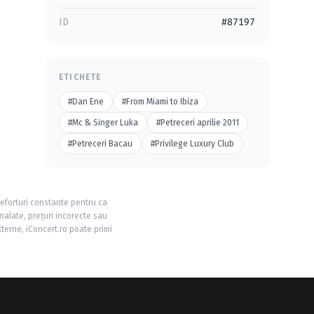
ID
#87197
ETICHETE
#Dan Ene
#From Miami to Ibiza
#Mc & Singer Luka
#Petreceri aprilie 2011
#Petreceri Bacau
#Privilege Luxury Club
 eforturi constante pentru ca
nalate, prețuri incorecte sau
xterne, iConcert.ro poate primi