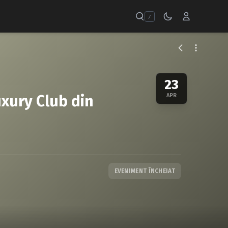
/
23
uxury Club din
APR
EVENIMENT ÎNCHEIAT