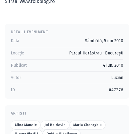
Sursa: www.folkblog.ro
DETALII EVENIMENT
Data
Sâmbătă, 5 iun 2010
Locație
Parcul Herăstrau
·
Bucureşti
Publicat
4 iun. 2010
Autor
Lucian
ID
#47276
ARTIȘTI
Alina Manole
Jul Baldovin
Maria Gheorghiu