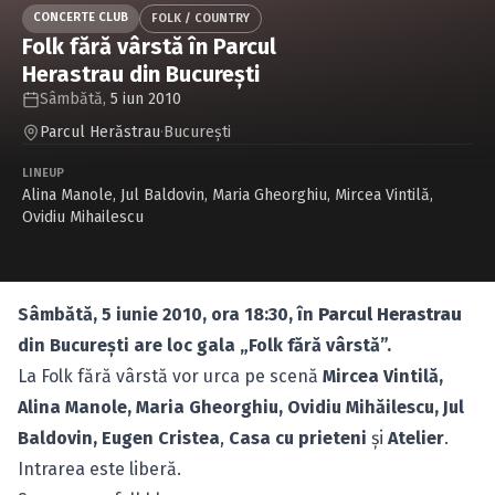
Caută în site...
CONCERTE CLUB
FOLK / COUNTRY
Folk fără vârstă în Parcul
Herastrau din Bucureşti
Sâmbătă,
5 iun 2010
Parcul Herăstrau
·
Bucureşti
LINEUP
Alina Manole
,
Jul Baldovin
,
Maria Gheorghiu
,
Mircea Vintilă
,
Ovidiu Mihailescu
Sâmbătă, 5 iunie 2010, ora 18:30, în
Parcul Herastrau
din Bucureşti are loc gala „Folk fără vârstă”.
La Folk fără vârstă vor urca pe scenă
Mircea Vintilă,
Alina Manole, Maria Gheorghiu, Ovidiu Mihăilescu, Jul
Baldovin, Eugen Cristea
,
Casa cu prieteni
şi
Atelier
.
Intrarea este liberă.