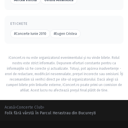
Mircea Vintilă
Ovidiu Mihailescu
ETICHETE
#Concerte Iunie 2010
#Eugen Cristea
iConcert.ro nu este organizatorul evenimentului și nu vinde bilete. Rolul
nostru este strict informativ. Depunem eforturi constante pentru ca
informațiile să fie corecte și actualizate. Totuși, pot apărea inadvertențe -
erori de redactare, modificări nesemnalate, prețuri incorecte sau omisiuni. Îți
recomandăm să verifici direct pe site-ul organizatorului. Dacă alegi să
cumperi bilete prin linkurile externe, iConcert.ro poate primi un comision de
afiliat. Acest lucru nu afectează prețul final plătit de tine.
Acasă
›
Concerte Club
›
Folk fără vârstă în Parcul Herastrau din Bucureşti