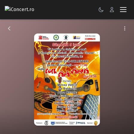
CONCERTE
FESTIVALURI
PETRECERI
ŞTIRI
RECENZII
GALERII FOTO
BILETE
Autentificare