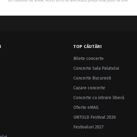
un comision de afiliat. Acest lucru nu afectează prețul final plătit de tine.
I
TOP CĂUTĂRI
Bilete concerte
Concerte Sala Palatului
Concerte Bucuresti
Cazare concerte
Concerte cu intrare liberă
Oferte eMAG
UNTOLD Festival 2026
Festivaluri 2027
ului