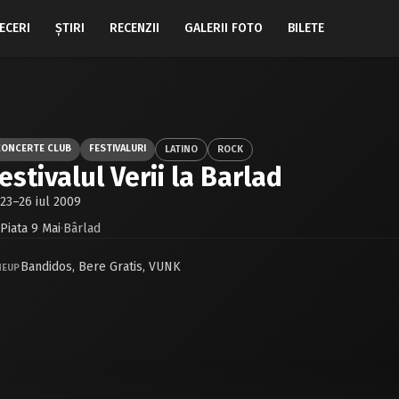
ECERI
ŞTIRI
RECENZII
GALERII FOTO
BILETE
CONCERTE CLUB
FESTIVALURI
LATINO
ROCK
estivalul Verii la Barlad
23–26 iul 2009
Piata 9 Mai
·
Bârlad
Bandidos
,
Bere Gratis
,
VUNK
NEUP