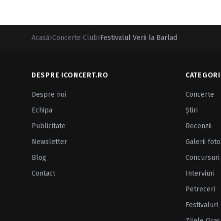
Acasă
›
Concerte Club
›
Festivalul Verii la Barlad
DESPRE ICONCERT.RO
CATEGORI
Despre noi
Concerte
Echipa
Ştiri
Publicitate
Recenzii
Newsletter
Galerii foto
Blog
Concursuri
Contact
Interviuri
Petreceri
Festivaluri
Zilele Oraş