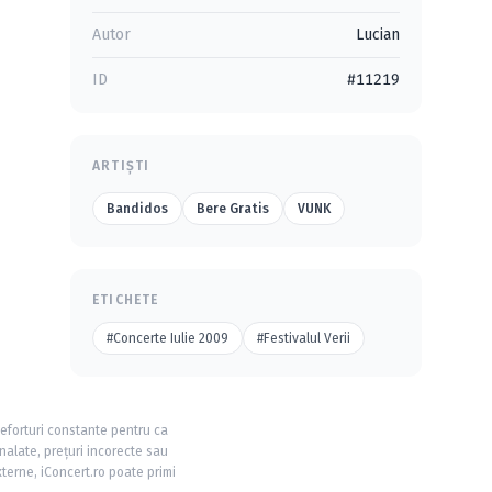
Autor
Lucian
ID
#11219
ARTIȘTI
Bandidos
Bere Gratis
VUNK
ETICHETE
#Concerte Iulie 2009
#Festivalul Verii
 eforturi constante pentru ca
nalate, prețuri incorecte sau
xterne, iConcert.ro poate primi