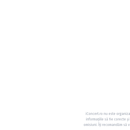
iConcert.ro nu este organiza
informațiile să fie corecte 
omisiuni. Îți recomandăm să ve