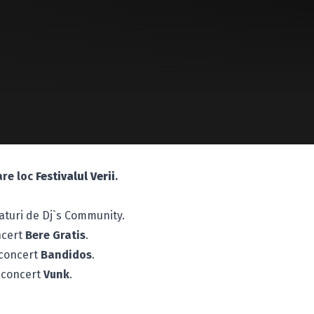
re loc
Festivalul Verii
.
 alaturi de Dj`s Community.
oncert
Bere Gratis
.
i concert
Bandidos
.
i concert
Vunk
.