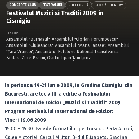
Caută în site...
CONCERTE CLUB
FESTIVALURI
FOLCLORICĂ
FOLK / COUNTRY
Festivalul Muzici si Traditii 2009 in
Cismigiu
LINEUP
Ansamblul "Burnasul"
,
Ansamblul "Ciprian Porumbescu"
,
Ansamblul "Ciuleandra"
,
Ansamblul "Maria Tanase"
,
Ansamblul
"Ţara Vrancei"
,
Ansamblul Folcloric Național Transilvania
,
Fanfara Zece Prăjini
,
Ovidiu Lipan Ţăndărică
In perioada 19-21 iunie 2009, in
Gradina Cismigiu
, din
Bucuresti, are loc a III-a editie a
Festivalului
International de Folclor „Muzici si Traditii” 2009
Program Festivalului International de Folclor:
Vineri 19.06.2009
15.00 – 15.30 Parada formatiilor pe traseul: Piata Amzei,
Calea Victoriei, Cercul Militar, B-dul Elisabeta, Gradina