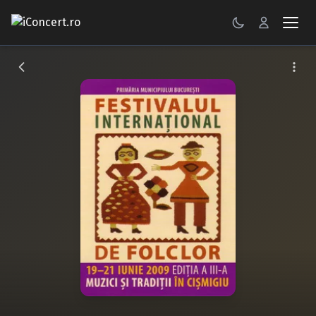
CONCERTE
FESTIVALURI
PETRECERI
ŞTIRI
RECENZII
GALERII FOTO
BILETE
Autentificare