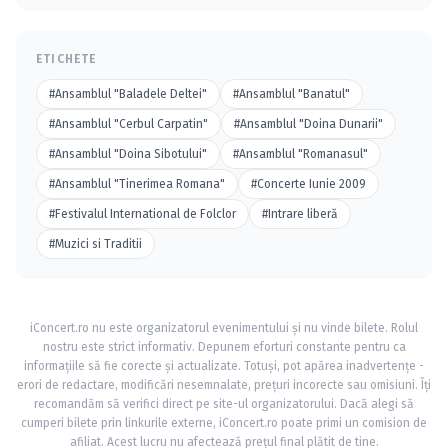
ETICHETE
#Ansamblul "Baladele Deltei"
#Ansamblul "Banatul"
#Ansamblul "Cerbul Carpatin"
#Ansamblul "Doina Dunarii"
#Ansamblul "Doina Sibotului"
#Ansamblul "Romanasul"
#Ansamblul "Tinerimea Romana"
#Concerte Iunie 2009
#Festivalul International de Folclor
#Intrare liberă
#Muzici si Traditii
iConcert.ro nu este organizatorul evenimentului și nu vinde bilete. Rolul
nostru este strict informativ. Depunem eforturi constante pentru ca
informațiile să fie corecte și actualizate. Totuși, pot apărea inadvertențe -
erori de redactare, modificări nesemnalate, prețuri incorecte sau omisiuni. Îți
recomandăm să verifici direct pe site-ul organizatorului. Dacă alegi să
cumperi bilete prin linkurile externe, iConcert.ro poate primi un comision de
afiliat. Acest lucru nu afectează prețul final plătit de tine.