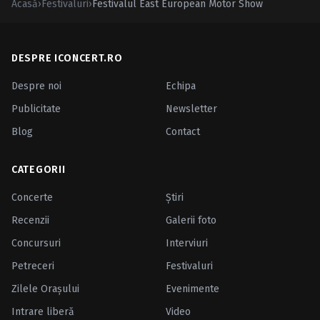
Acasă
›
Festivaluri
›
Festivalul East European Motor Show
DESPRE ICONCERT.RO
Despre noi
Echipa
Publicitate
Newsletter
Blog
Contact
CATEGORII
Concerte
Ştiri
Recenzii
Galerii foto
Concursuri
Interviuri
Petreceri
Festivaluri
Zilele Oraşului
Evenimente
Intrare liberă
Video