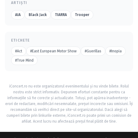
ARTIȘTI
AIA
Black Jack
TIARRA
Trooper
ETICHETE
#Act
#East European Motor Show
#Guerillas
#Inopia
#True Mind
iConcert.ro nu este organizatorul evenimentului și nu vinde bilete. Rolul
nostru este strict informativ. Depunem eforturi constante pentru ca
informațiile să fie corecte și actualizate. Totuși, pot apărea inadvertențe -
erori de redactare, modificări nesemnalate, prețuri incorecte sau omisiuni. Îți
recomandăm să verifici direct pe site-ul organizatorului. Dacă alegi să
cumperi bilete prin linkurile externe, iConcert.ro poate primi un comision de
afiliat. Acest lucru nu afectează prețul final plătit de tine.