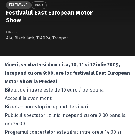
Caută în site...
FESTIVALURI
ROCK
Festivalul East European Motor
Show
LINEUP
AIA
,
Black Jack
,
TIARRA
,
Trooper
Vineri, sambata si duminica, 10, 11 si 12 iulie 2009,
incepand cu ora 9:00, are loc festivalul
East European
Motor Show
la
Predeal
.
Biletul de intrare este de 10 euro / persoana
Accesul la eveniment
Bikers – non-stop incepand de vineri
Publicul spectator : zilnic incepand cu ora 9:00 pana la
ora 24:00
Programul concertelor este zilnic intre orele 14:00 si