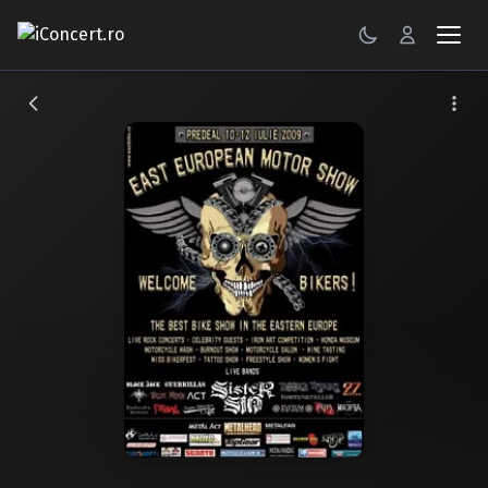
CONCERTE
FESTIVALURI
PETRECERI
ŞTIRI
RECENZII
GALERII FOTO
BILETE
Autentificare