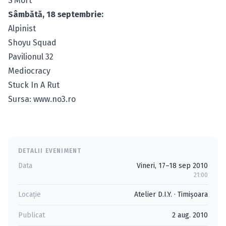
S’Mort
Sâmbătă, 18 septembrie:
Alpinist
Shoyu Squad
Pavilionul 32
Mediocracy
Stuck In A Rut
Sursa: www.no3.ro
DETALII EVENIMENT
Data
Vineri, 17–18 sep 2010
21:00
Locație
Atelier D.I.Y.
·
Timişoara
Publicat
2 aug. 2010