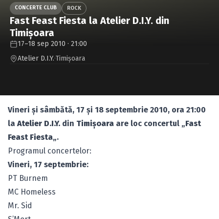
Caută în site...
CONCERTE CLUB
ROCK
Fast Feast Fiesta la Atelier D.I.Y. din
Timişoara
17–18 sep 2010 · 21:00
Atelier D.I.Y.
·
Timişoara
Vineri şi sâmbătă, 17 şi 18 septembrie 2010, ora 21:00
la
Atelier D.I.Y.
din
Timişoara
are loc concertul „
Fast
Feast Fiesta
„.
Programul concertelor:
Vineri, 17 septembrie:
PT Burnem
MC Homeless
Mr. Sid