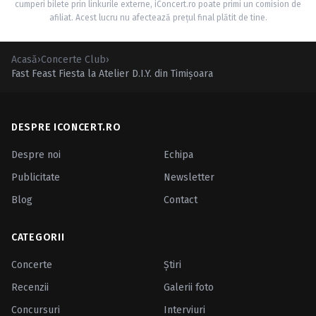
cumperi bilete prin linkurile externe, iConcert.ro poate primi un comision de
afiliat. Acest lucru nu afectează prețul final plătit de tine.
Acasă
›
Concerte Club
›
Fast Feast Fiesta la Atelier D.I.Y. din Timişoara
DESPRE ICONCERT.RO
Despre noi
Echipa
Publicitate
Newsletter
Blog
Contact
CATEGORII
Concerte
Ştiri
Recenzii
Galerii foto
Concursuri
Interviuri