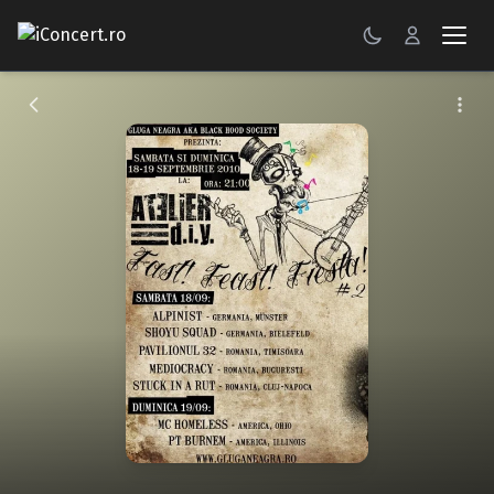
CONCERTE
FESTIVALURI
PETRECERI
ŞTIRI
RECENZII
GALERII FOTO
BILETE
Autentificare