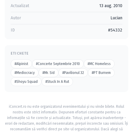
Actualizat
13 aug. 2010
Autor
Lucian
ID
#54332
ETICHETE
#Alpinist
#Concerte Septembrie 2010
#MC Homeless
#Mediocracy
#Mr. Sid
#Pavilionul 32
#PT Burnem
#Shoyu Squad
#Stuck In A Rut
iConcert.ro nu este organizatorul evenimentului și nu vinde bilete. Rolul
nostru este strict informativ. Depunem eforturi constante pentru ca
informațiile să fie corecte și actualizate. Totuși, pot apărea inadvertențe -
erori de redactare, modificări nesemnalate, prețuri incorecte sau omisiuni. Îți
recomandăm să verifici direct pe site-ul organizatorului. Dacă alegi să