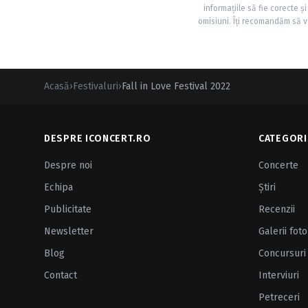
informațiile să fie corecte 
omisiuni. Îți recomandăm să ve
Acasă
›
Festivaluri
›
Fall in Love Festival 2022
DESPRE ICONCERT.RO
CATEGORI
Despre noi
Concerte
Echipa
Ştiri
Publicitate
Recenzii
Newsletter
Galerii foto
Blog
Concursuri
Contact
Interviuri
Petreceri