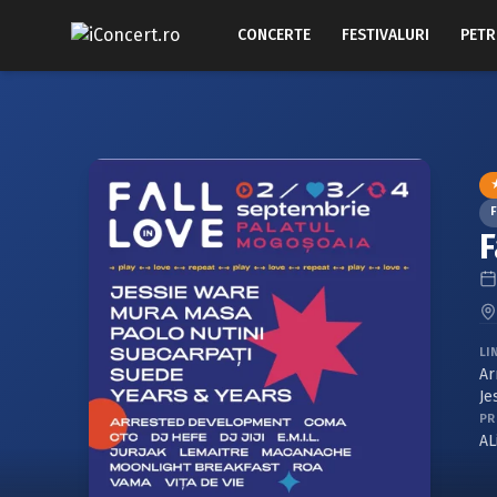
CONCERTE
FESTIVALURI
PETR
F
F
LI
Ar
Je
PR
AL