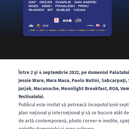
Între 2 și 4 septembrie 2022, pe domeniul Palatului
Jessie Ware, Mura Masa, Paolo Nutini, Subcarpați,
Jurjak, Macanache, Moonlight Breakfast, ROA, Vama, 
festivalului.
­Publicul este invitat să petreacă începutul lunii sep
plan național și internațional și să se bucure atât de 
de artă contemporană, photo corner-e inedite, spații
pajiștile domeniului şi zone culinare.