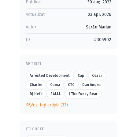
Publicat
30 aug. 2022
Actualizat
23 apr. 2026
Autor
Sarău Marian
ID
#305902
ARTIȘTI
Arrested Development
Cap
Cezar
Charlie
Coma
CTC
Dan Andrei
DJ Hefe
E.M.I.L
J The Funky Bear
Vezi toți artiștii (33)
ETICHETE