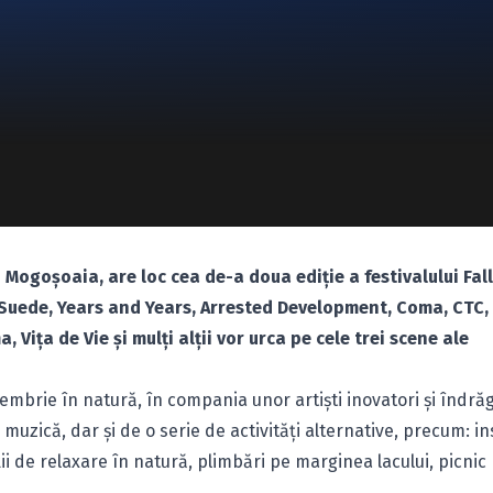
 Mogoșoaia, are loc cea de-a doua ediție a festivalului Fall
 Suede, Years and Years, Arrested Development, Coma, CTC, 
Vița de Vie şi mulţi alţii vor urca pe cele trei scene ale
tembrie în natură, în compania unor artiști inovatori și îndrăg
muzică, dar și de o serie de activități alternative, precum: ins
 de relaxare în natură, plimbări pe marginea lacului, picnic