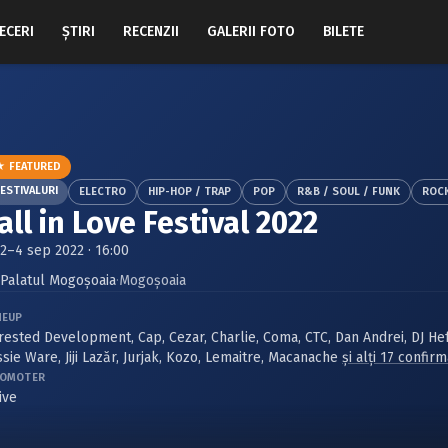
ECERI
ŞTIRI
RECENZII
GALERII FOTO
BILETE
★ FEATURED
ESTIVALURI
ELECTRO
HIP-HOP / TRAP
POP
R&B / SOUL / FUNK
ROC
all in Love Festival 2022
2–4 sep 2022 · 16:00
Palatul Mogoşoaia
·
Mogoşoaia
NEUP
rested Development
,
Cap
,
Cezar
,
Charlie
,
Coma
,
CTC
,
Dan Andrei
,
DJ He
ssie Ware
,
Jiji Lazăr
,
Jurjak
,
Kozo
,
Lemaitre
,
Macanache
și alți 17 confir
OMOTER
ive