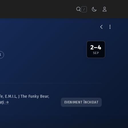
/
2–4
SEP
K
fe
,
E.M.I.L
,
J The Funky Bear
,
mați →
EVENIMENT ÎNCHEIAT