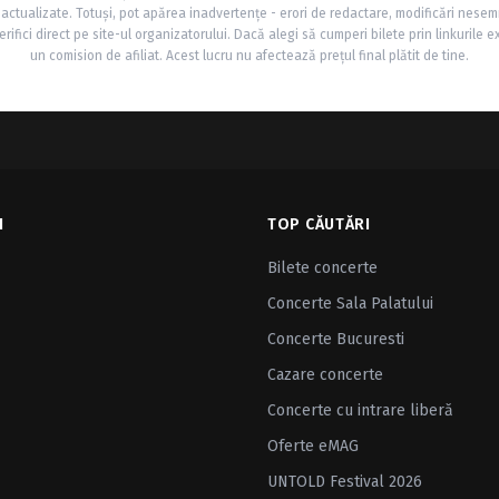
și actualizate. Totuși, pot apărea inadvertențe - erori de redactare, modificări nesem
rifici direct pe site-ul organizatorului. Dacă alegi să cumperi bilete prin linkurile e
un comision de afiliat. Acest lucru nu afectează prețul final plătit de tine.
I
TOP CĂUTĂRI
Bilete concerte
Concerte Sala Palatului
Concerte Bucuresti
Cazare concerte
Concerte cu intrare liberă
Oferte eMAG
UNTOLD Festival 2026