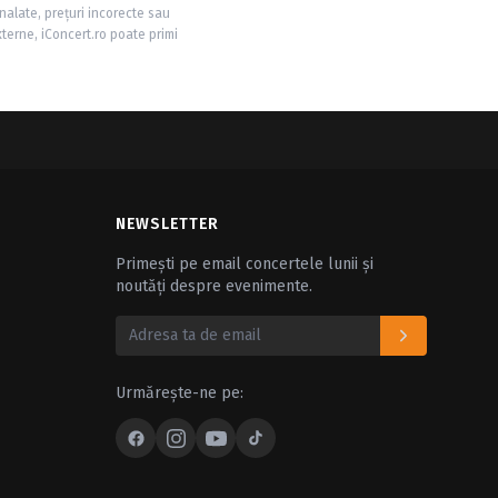
nalate, prețuri incorecte sau
xterne, iConcert.ro poate primi
NEWSLETTER
Primești pe email concertele lunii și
noutăți despre evenimente.
Urmărește-ne pe: