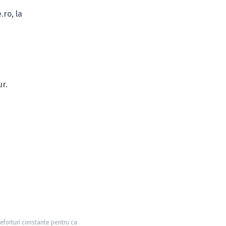
e.ro
, la
ur.
 eforturi constante pentru ca