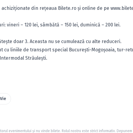
 achiziţionate din reţeaua Bilete.ro şi online de pe
www.bilet
i: vineri – 120 lei, sâmbătă – 150 lei, duminică – 200 lei.
tește doar 3. Aceasta nu se cumulează cu alte reduceri.
nt cu liniile de transport special București-Mogoșoaia, tur-ret
Intermodal Străulești.
 Vie
torul evenimentului și nu vinde bilete. Rolul nostru este strict informativ. Depunem