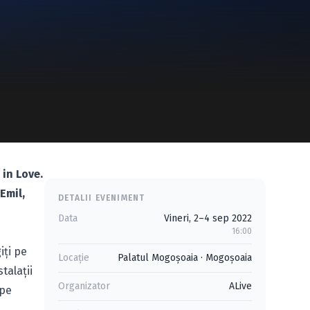
 in Love.
Emil,
DETALII EVENIMENT
Data
Vineri, 2–4 sep 2022
16:00
iți pe
Locație
Palatul Mogoşoaia
·
Mogoşoaia
talații
Organizator
ALive
 pe