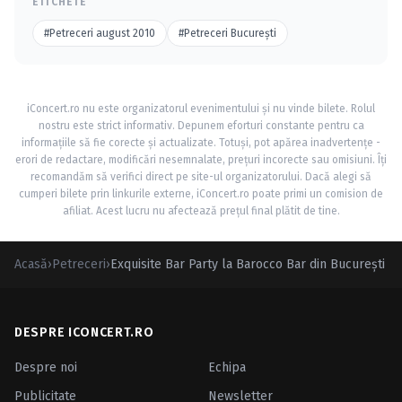
ETICHETE
#Petreceri august 2010
#Petreceri Bucureşti
iConcert.ro nu este organizatorul evenimentului și nu vinde bilete. Rolul
nostru este strict informativ. Depunem eforturi constante pentru ca
informațiile să fie corecte și actualizate. Totuși, pot apărea inadvertențe -
erori de redactare, modificări nesemnalate, prețuri incorecte sau omisiuni. Îți
recomandăm să verifici direct pe site-ul organizatorului. Dacă alegi să
cumperi bilete prin linkurile externe, iConcert.ro poate primi un comision de
afiliat. Acest lucru nu afectează prețul final plătit de tine.
Acasă
›
Petreceri
›
Exquisite Bar Party la Barocco Bar din Bucureşti
DESPRE ICONCERT.RO
Despre noi
Echipa
Publicitate
Newsletter