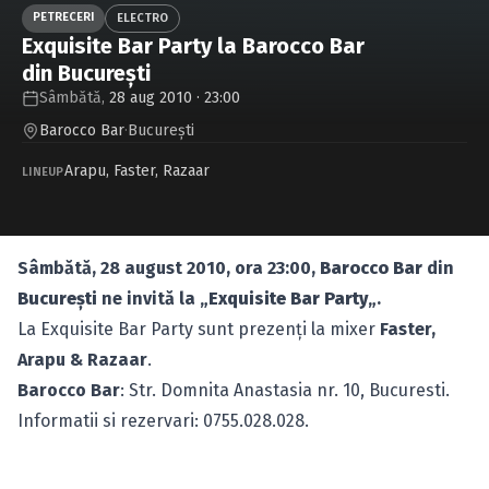
Caută în site...
PETRECERI
ELECTRO
Exquisite Bar Party la Barocco Bar
din Bucureşti
Sâmbătă,
28 aug 2010 · 23:00
Barocco Bar
·
Bucureşti
Arapu
,
Faster
,
Razaar
LINEUP
Sâmbătă, 28 august 2010, ora 23:00,
Barocco Bar
din
Bucureşti
ne invită la „
Exquisite Bar Party
„.
La Exquisite Bar Party sunt prezenţi la mixer
Faster,
Arapu & Razaar
.
Barocco Bar
: Str. Domnita Anastasia nr. 10, Bucuresti.
Informatii si rezervari: 0755.028.028.