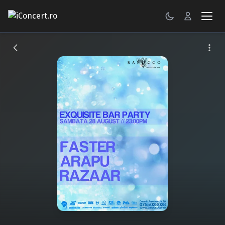
CONCERTE
FESTIVALURI
PETRECERI
ŞTIRI
RECENZII
GALERII FOTO
BILETE
Autentificare