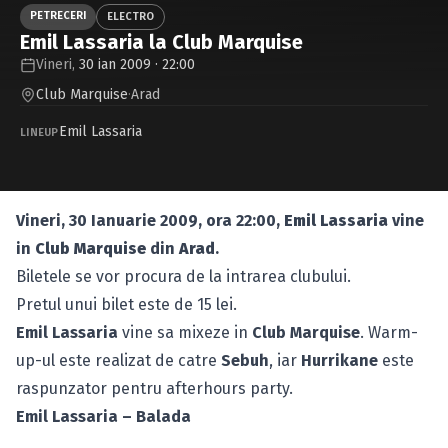
Caută în site...
PETRECERI
ELECTRO
Emil Lassaria la Club Marquise
Vineri,
30 ian 2009 · 22:00
Club Marquise
·
Arad
Emil Lassaria
LINEUP
Vineri, 30 Ianuarie 2009, ora 22:00,
Emil Lassaria
vine
in
Club Marquise
din
Arad
.
Biletele se vor procura de la intrarea clubului.
Pretul unui bilet este de 15 lei.
Emil Lassaria
vine sa mixeze in
Club Marquise
. Warm-
up-ul este realizat de catre
Sebuh
, iar
Hurrikane
este
raspunzator pentru afterhours party.
Emil Lassaria – Balada