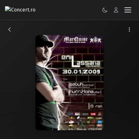
CONCERTE
FESTIVALURI
PETRECERI
ŞTIRI
RECENZII
GALERII FOTO
BILETE
Autentificare