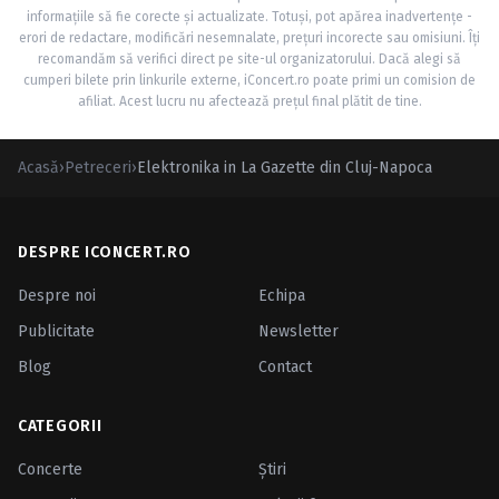
informațiile să fie corecte și actualizate. Totuși, pot apărea inadvertențe -
erori de redactare, modificări nesemnalate, prețuri incorecte sau omisiuni. Îți
recomandăm să verifici direct pe site-ul organizatorului. Dacă alegi să
cumperi bilete prin linkurile externe, iConcert.ro poate primi un comision de
afiliat. Acest lucru nu afectează prețul final plătit de tine.
Acasă
›
Petreceri
›
Elektronika in La Gazette din Cluj-Napoca
DESPRE ICONCERT.RO
Despre noi
Echipa
Publicitate
Newsletter
Blog
Contact
CATEGORII
Concerte
Ştiri