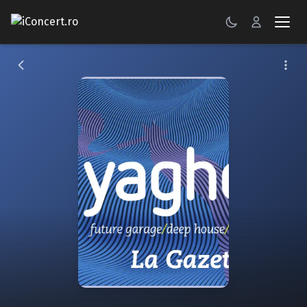
CONCERTE
FESTIVALURI
PETRECERI
ŞTIRI
RECENZII
GALERII FOTO
BILETE
Autentificare