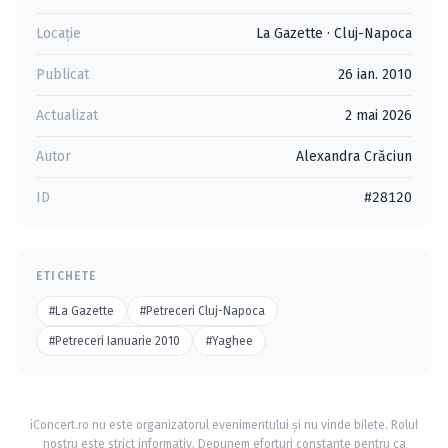
Locație
La Gazette
·
Cluj-Napoca
Publicat
26 ian. 2010
Actualizat
2 mai 2026
Autor
Alexandra Crăciun
ID
#28120
ETICHETE
#La Gazette
#Petreceri Cluj-Napoca
#Petreceri Ianuarie 2010
#Yaghee
iConcert.ro nu este organizatorul evenimentului și nu vinde bilete. Rolul
nostru este strict informativ. Depunem eforturi constante pentru ca