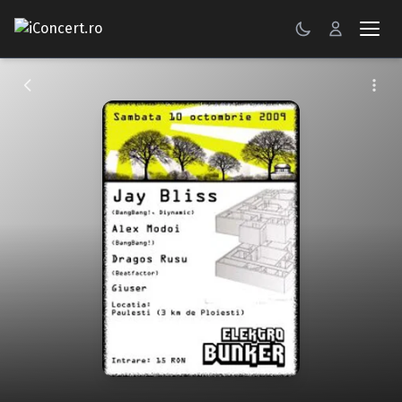
CONCERTE
FESTIVALURI
PETRECERI
ŞTIRI
RECENZII
GALERII FOTO
BILETE
Autentificare