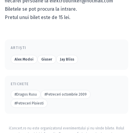
fiecarei persoane la
elektrobunker@hotmail.com
Biletele se pot procura la intrare.
Pretul unui bilet este de 15 lei.
ARTIȘTI
Alex Modoi
Giuser
Jay Bliss
ETICHETE
#Dragos Rusu
#Petreceri octombrie 2009
#Petreceri Ploiesti
iConcert.ro nu este organizatorul evenimentului și nu vinde bilete. Rolul