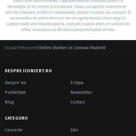
nostru este strict informativ. Depunem eforturi constante pentru ca
informațiile să fie corecte și actualizate. Totuși, pot apărea inadvertențe -
erori de redactare, modificări nesemnalate, prețuri incorecte sau omisiuni. Îți
recomandăm să verifici direct pe site-ul organizatorului. Dacă alegi să
cumperi bilete prin linkurile externe, iConcert.ro poate primi un comision de
afiliat. Acest lucru nu afectează prețul final plătit de tine.
Acasă
›
Petreceri
›
Elektro Bunker in Comuna Paulesti
DESPRE ICONCERT.RO
Despre noi
Echipa
Publicitate
Newsletter
Blog
Contact
CATEGORII
Concerte
Ştiri