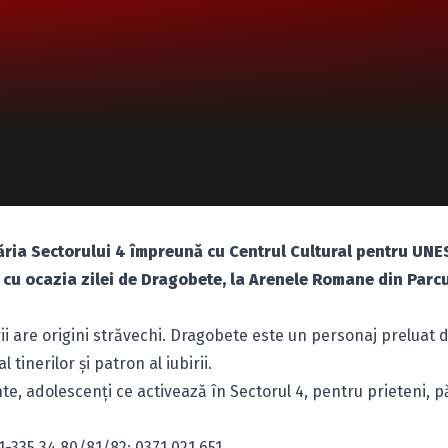
măria Sectorului 4 împreună cu Centrul Cultural pentru UN
t cu ocazia zilei de Dragobete, la Arenele Romane din Parc
ubirii are origini străvechi. Dragobete este un personaj preluat d
 tinerilor şi patron al iubirii.
nte, adolescenţi ce activează în Sectorul 4, pentru prieteni, pă
1-335 34 80/81/82; 0371.021.651