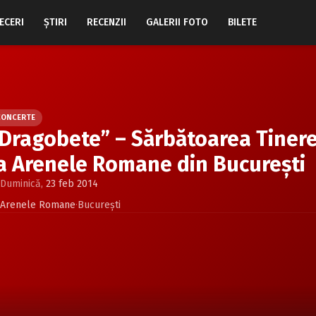
ECERI
ŞTIRI
RECENZII
GALERII FOTO
BILETE
CONCERTE
Dragobete” – Sărbătoarea Tinereţii
a Arenele Romane din Bucureşti
Duminică,
23 feb 2014
Arenele Romane
·
Bucureşti