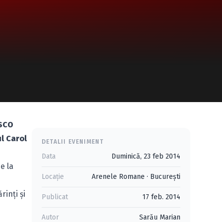
ESCO
ul Carol
DETALII EVENIMENT
Data
Duminică, 23 feb 2014
e la
Locație
Arenele Romane
·
Bucureşti
rinţi şi
Publicat
17 feb. 2014
Autor
Sarău Marian