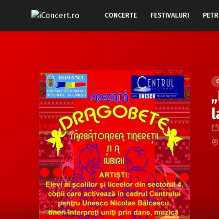
CONCERTE
FESTIVALURI
PETR
„
l