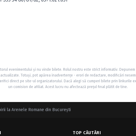
torul evenimentului și nu vinde bilete. Rolul nostru este strict informativ. Depunem
și actualizate. Totuși, pot apărea inadvertențe - erori de redactare, modificări nesem
rifici direct pe site-ul organizatorului. Dacă alegi să cumperi bilete prin linkurile e
un comision de afiliat. Acest lucru nu afectează prețul final plătit de tine.
birii la Arenele Romane din Bucureşti
I
TOP CĂUTĂRI