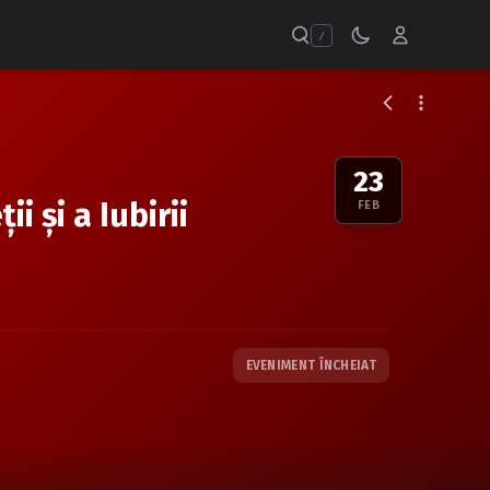
/
23
 şi a Iubirii
FEB
EVENIMENT ÎNCHEIAT