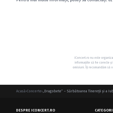
iConcert.ro nu este organiza
informațiile să fie corecte 
omisiuni. Îți recomandăm să ve
Acasă
›
Concerte
›
„Dragobete” – Sărbătoarea Tinereţii şi a Iu
DESPRE ICONCERT.RO
CATEGORI