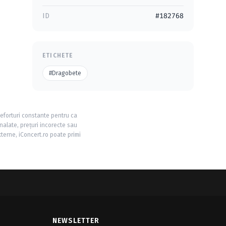
ID
#182768
ETICHETE
#Dragobete
 eforturi constante pentru ca
nalate, prețuri incorecte sau
xterne, iConcert.ro poate primi
NEWSLETTER