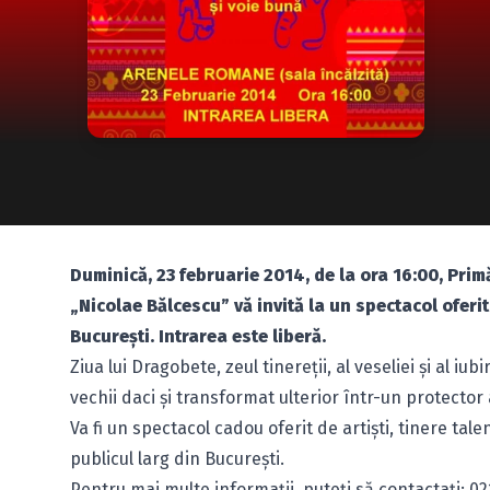
Duminică, 23 februarie 2014, de la ora 16:00, Pri
„Nicolae Bălcescu” vă invită la un spectacol oferi
Bucureşti. Intrarea este liberă.
Ziua lui Dragobete, zeul tinereţii, al veseliei şi al i
vechii daci şi transformat ulterior într-un protector al
Va fi un spectacol cadou oferit de artişti, tinere tale
publicul larg din Bucureşti.
Pentru mai multe informaţii, puteţi să contactaţi: 02