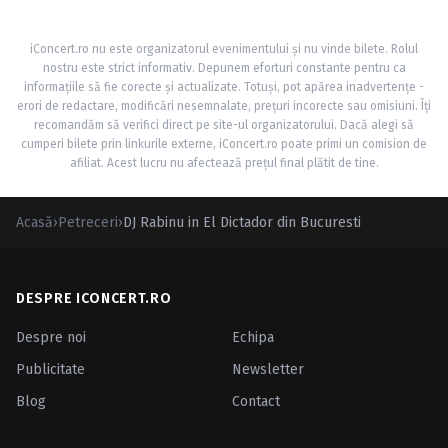
iConcert.ro nu este organizatorul evenimentului și nu vinde bilete. Rolul
nostru este strict informativ. Depunem eforturi constante pentru ca
informațiile să fie corecte și actualizate. Totuși, pot apărea inadvertențe -
erori de redactare, modificări nesemnalate, prețuri incorecte sau omisiuni. Îți
recomandăm să verifici direct pe site-ul organizatorului. Dacă alegi să
cumperi bilete prin linkurile externe, iConcert.ro poate primi un comision de
afiliat. Acest lucru nu afectează prețul final plătit de tine.
Acasă
›
Petreceri
›
DJ Rabinu in El Dictador din Bucuresti
DESPRE ICONCERT.RO
Despre noi
Echipa
Publicitate
Newsletter
Blog
Contact