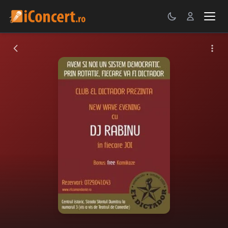
CONCERTE
FESTIVALURI
PETRECERI
ŞTIRI
RECENZII
GALERII FOTO
BILETE
Autentificare