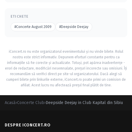
ETICHETE
#Concerte August 2009
#Deepside Deejay
iConcert.ro nu este organizatorul evenimentului și nu vinde bilete. Rolul
nostru este strict informativ. Depunem eforturi constante pentru ca
informațiile să fie corecte și actualizate. Totuși, pot apărea inadvertențe -
erori de redactare, modificări nesemnalate, prețuri incorecte sau omisiuni. Îți
recomandăm să verifici direct pe site-ul organizatorului. Dacă alegi să
cumperi bilete prin linkurile externe, iConcert.ro poate primi un comision de
afiliat. Acest lucru nu afectează prețul final plătit de tine.
Acasă
›
Concerte Club
›
Deepside Deejay in Club Kapital din Sibiu
DESPRE ICONCERT.RO