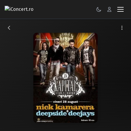
CONCERTE
FESTIVALURI
PETRECERI
ŞTIRI
RECENZII
GALERII FOTO
BILETE
Autentificare