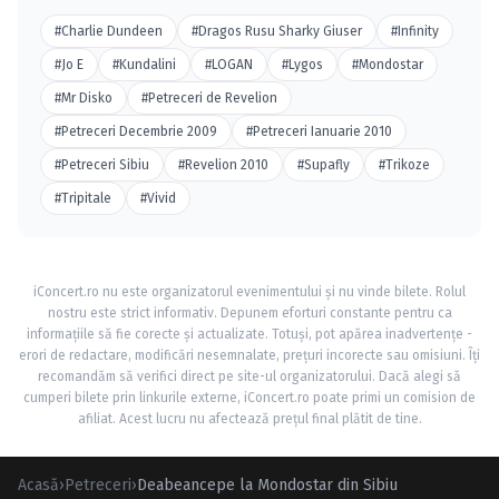
#Charlie Dundeen
#Dragos Rusu Sharky Giuser
#Infinity
#Jo E
#Kundalini
#LOGAN
#Lygos
#Mondostar
#Mr Disko
#Petreceri de Revelion
#Petreceri Decembrie 2009
#Petreceri Ianuarie 2010
#Petreceri Sibiu
#Revelion 2010
#Supafly
#Trikoze
#Tripitale
#Vivid
iConcert.ro nu este organizatorul evenimentului și nu vinde bilete. Rolul
nostru este strict informativ. Depunem eforturi constante pentru ca
informațiile să fie corecte și actualizate. Totuși, pot apărea inadvertențe -
erori de redactare, modificări nesemnalate, prețuri incorecte sau omisiuni. Îți
recomandăm să verifici direct pe site-ul organizatorului. Dacă alegi să
cumperi bilete prin linkurile externe, iConcert.ro poate primi un comision de
afiliat. Acest lucru nu afectează prețul final plătit de tine.
Acasă
›
Petreceri
›
Deabeancepe la Mondostar din Sibiu