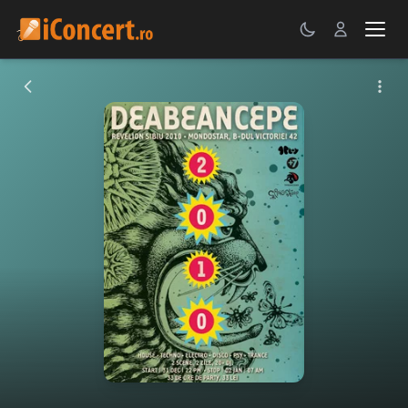
CONCERTE
FESTIVALURI
PETRECERI
ŞTIRI
RECENZII
GALERII FOTO
BILETE
Autentificare