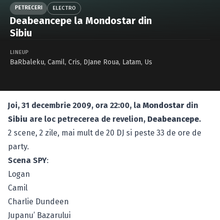
Caută în site...
PETRECERI
ELECTRO
Deabeancepe la Mondostar din
Sibiu
LINEUP
BaRbaleku
,
Camil
,
Cris
,
DJane Roua
,
Latam
,
Us
Joi, 31 decembrie 2009, ora 22:00, la
Mondostar
din
Sibiu
are loc petrecerea de revelion,
Deabeancepe
.
2 scene, 2 zile, mai mult de 20 DJ si peste 33 de ore de
party.
Scena SPY
:
Logan
Camil
Charlie Dundeen
Jupanu’ Bazarului