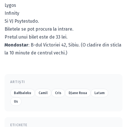
Lygos
Infinity
Si VJ Psytestudo.
Biletele se pot procura la intrare.
Pretul unui bilet este de 33 lei.
Mondostar
: B-dul Victoriei 42, Sibiu. (O cladire din sticla
la 10 minute de centrul vechi.)
ARTIȘTI
BaRbaleku
Camil
Cris
DJane Roua
Latam
Us
ETICHETE