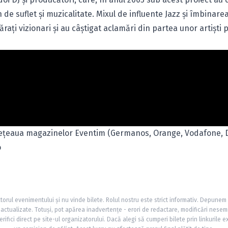
 de suflet şi muzicalitate. Mixul de influente Jazz şi îmbinare
raţi vizionari şi au câştigat aclamări din partea unor artişti
n reţeaua magazinelor Eventim (Germanos, Orange, Vodafone,
o
torul evenimentului și nu vinde bilete. Rolul nostru este strict informativ. Depunem
și actualizate. Totuși, pot apărea inadvertențe - erori de redactare, modificări nesem
rifici direct pe site-ul organizatorului. Dacă alegi să cumperi bilete prin linkurile e