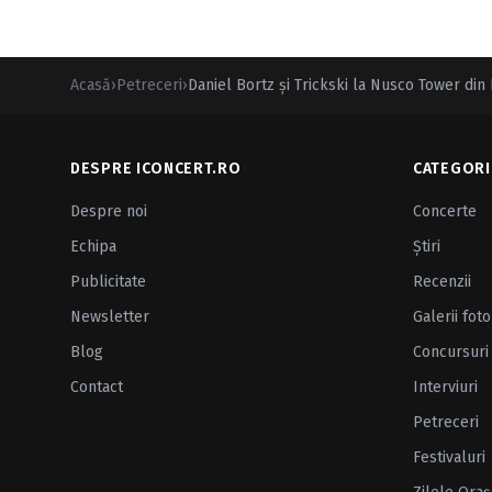
Acasă
›
Petreceri
›
Daniel Bortz şi Trickski la Nusco Tower din
DESPRE ICONCERT.RO
CATEGORI
Despre noi
Concerte
Echipa
Ştiri
Publicitate
Recenzii
Newsletter
Galerii foto
Blog
Concursuri
Contact
Interviuri
Petreceri
Festivaluri