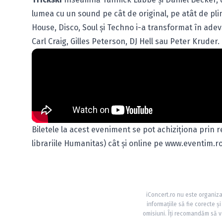
lumea cu un sound pe cât de original, pe atât de plin
House, Disco, Soul şi Techno i-a transformat în adevă
Carl Craig, Gilles Peterson, DJ Hell sau Peter Kruder.
Biletele la acest eveniment se pot achiziţiona pri
librariile Humanitas) cât şi online pe www.eventim.r
iConcert.ro nu este organiza
informațiile să fie corecte 
omisiuni. Îți recomandăm să ve