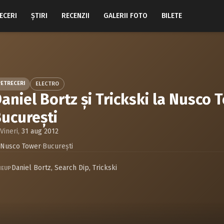
ECERI
ŞTIRI
RECENZII
GALERII FOTO
BILETE
PETRECERI
ELECTRO
aniel Bortz şi Trickski la Nusco 
ucureşti
Vineri,
31 aug 2012
Nusco Tower
·
Bucureşti
Daniel Bortz
,
Search Dip
,
Trickski
NEUP