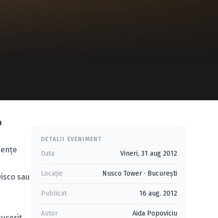
n
DETALII EVENIMENT
uenţe
Data
Vineri, 31 aug 2012
Locație
Nusco Tower
·
Bucureşti
Disco sau
Publicat
16 aug. 2012
Autor
Aida Popoviciu
cucerit