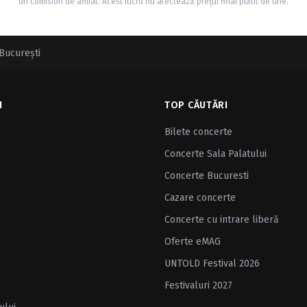
un comision de afiliat. Acest lucru nu afectează prețul final plătit de tine.
 Bucureşti
I
TOP CĂUTĂRI
Bilete concerte
Concerte Sala Palatului
Concerte Bucuresti
Cazare concerte
Concerte cu intrare liberă
Oferte eMAG
UNTOLD Festival 2026
Festivaluri 2027