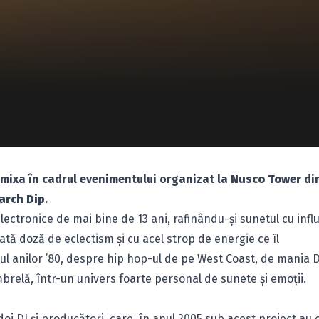
mixa în cadrul evenimentului organizat la
Nusco Tower
di
arch Dip
.
lectronice de mai bine de 13 ani, rafinându-şi sunetul cu infl
ată doză de eclectism şi cu acel strop de energie ce îl
l anilor ’80, despre hip hop-ul de pe West Coast, de mania 
brelă, într-un univers foarte personal de sunete şi emoţii.
i DJ şi producători, care, în anul 2005 sub acest proiect au 