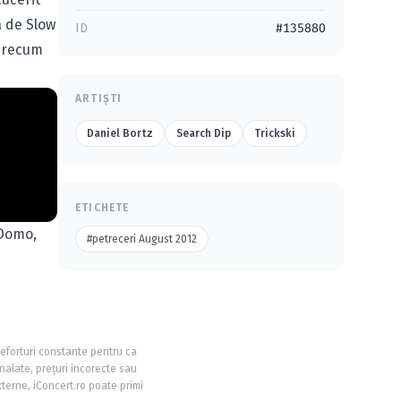
a de Slow
ID
#135880
 precum
ARTIȘTI
Daniel Bortz
Search Dip
Trickski
ETICHETE
 Domo,
#petreceri August 2012
 eforturi constante pentru ca
nalate, prețuri incorecte sau
xterne, iConcert.ro poate primi