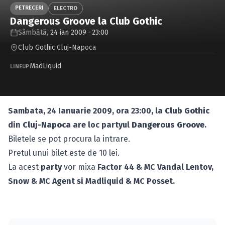
Caută în site...
PETRECERI
ELECTRO
Dangerous Groove la Club Gothic
Sâmbătă,
24 ian 2009 · 23:00
Club Gothic
·
Cluj-Napoca
MadLiquid
LINEUP
Sambata, 24 Ianuarie 2009, ora 23:00, la
Club Gothic
din
Cluj-Napoca
are loc partyul
Dangerous Groove
.
Biletele se pot procura la intrare.
Pretul unui bilet este de 10 lei.
La acest
party
vor mixa
Factor 44 & MC Vandal Lentov,
Snow & MC Agent si Madliquid & MC Posset.