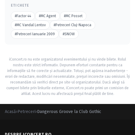
ETICHETE
#Factor 44
#MC Agent
#MC Posset
#MC Vandal Lentov
#Petreceri Cluj-Napoca
#Petreceri Ianuarie 2009
#SNOW
iConcert.ro nu este organizatorul evenimentului și nu vinde bilete. Rolul
nostru este strict informativ. Depunem eforturi constante pentru ca
informațiile să fie corecte și actualizate. Totuși, pot apărea inadvertențe -
erori de redactare, modificări nesemnalate, prețuri incorecte sau omisiuni. Îți
recomandăm să verifici direct pe site-ul organizatorului. Dacă alegi să
cumperi bilete prin linkurile externe, iConcert.ro poate primi un comision de
afiliat. Acest lucru nu afectează prețul final plătit de tine.
Acasă
›
Petreceri
›
Dangerous Groove la Club Gothic
DESPRE ICONCERT.RO