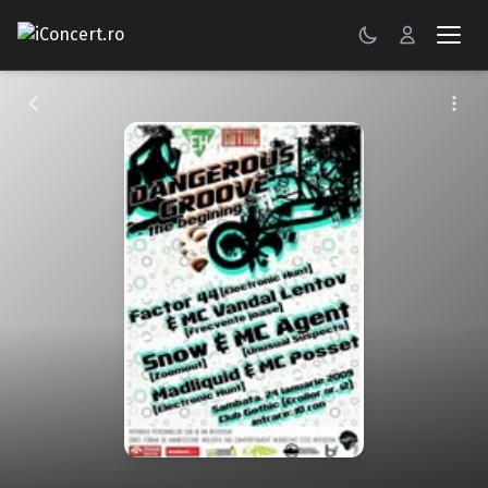
CONCERTE
FESTIVALURI
PETRECERI
ŞTIRI
RECENZII
GALERII FOTO
BILETE
Autentificare