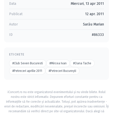
Data
Miercuri, 13 apr 2011
Publicat
12 apr. 2011
Autor
Sarău Marian
ID
#86333
ETICHETE
#Club Seven Bucuresti
#Mircea Ivan
#Oana Tache
#Petreceri aprilie 2011
#Petreceri Bucureşti
iConcert.ro nu este organizatorul evenimentului și nu vinde bilete. Rolul
nostru este strict informativ. Depunem eforturi constante pentru ca
informațiile să fie corecte și actualizate. Totuși, pot apărea inadvertențe -
erori de redactare, modificări nesemnalate, prețuri incorecte sau omisiuni. Îți
recomandăm să verifici direct pe site-ul organizatorului. Dacă alegi să