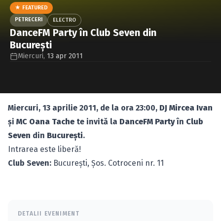
Caută în site...
★ FEATURED
PETRECERI
ELECTRO
DanceFM Party în Club Seven din
Bucureşti
Miercuri,
13 apr 2011
Miercuri, 13 aprilie 2011, de la ora 23:00,
DJ Mircea Ivan
şi
MC Oana Tache
te invită la
DanceFM Party
în
Club
Seven
din
Bucureşti
.
Intrarea este liberă!
Club Seven:
Bucureşti, Şos. Cotroceni nr. 11
DETALII EVENIMENT