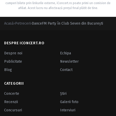
cumperi bilete prin linkurile externe, iConcert.ro poate primi un comision de
afiliat. Acest lucru nu afectează prețul final plătit de tine.
Acasă
›
Petreceri
›
DanceFM Party în Club Seven din Bucureşti
DESPRE ICONCERT.RO
Despre noi
Echipa
Publicitate
Newsletter
Blog
Contact
CATEGORII
Concerte
Ştiri
Recenzii
Galerii foto
Concursuri
Interviuri