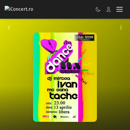
CONCERTE
FESTIVALURI
PETRECERI
ŞTIRI
RECENZII
GALERII FOTO
BILETE
Autentificare