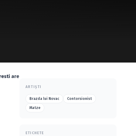
resti
are
ARTIȘTI
Brazda lui Novac
Contorsionist
Matze
ETICHETE