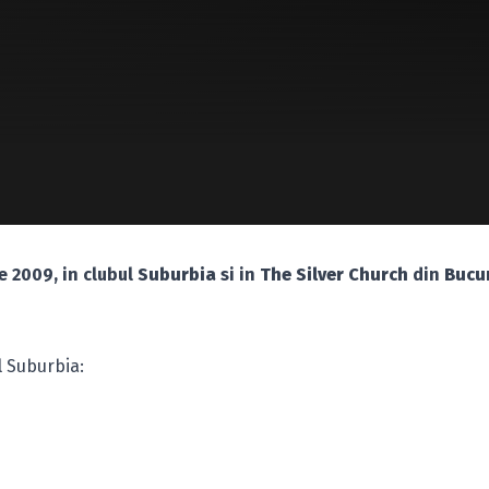
ie 2009, in clubul
Suburbia
si in
The Silver Church
din
Bucu
l Suburbia: