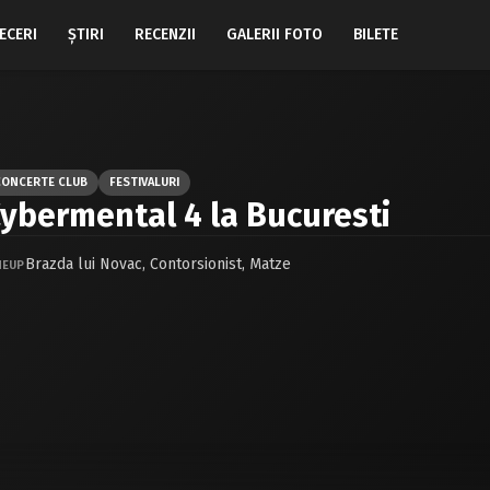
ECERI
ŞTIRI
RECENZII
GALERII FOTO
BILETE
CONCERTE CLUB
FESTIVALURI
ybermental 4 la Bucuresti
Brazda lui Novac
,
Contorsionist
,
Matze
NEUP