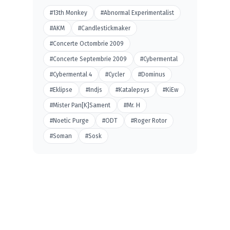
#13th Monkey
#Abnormal Experimentalist
#AKM
#Candlestickmaker
#Concerte Octombrie 2009
#Concerte Septembrie 2009
#Cybermental
#Cybermental 4
#Cycler
#Dominus
#Eklipse
#Indjs
#Katalepsys
#KiEw
#Mister Pan[K]Sament
#Mr. H
#Noetic Purge
#ODT
#Roger Rotor
#Soman
#Sosk