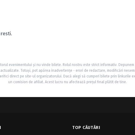
resti.
torul evenimentului și nu vinde bilete. Rolul nostru este strict informativ. Depunem
și actualizate. Totuși, pot apărea inadvertențe - erori de redactare, modificări nesem
rifici direct pe site-ul organizatorului. Dacă alegi să cumperi bilete prin linkurile e
un comision de afiliat. Acest lucru nu afectează prețul final plătit de tine.
I
TOP CĂUTĂRI