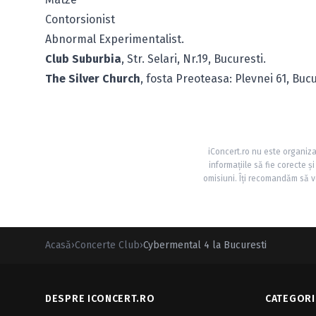
Contorsionist
Abnormal Experimentalist.
Club Suburbia
, Str. Selari, Nr.19, Bucuresti.
The Silver Church
, fosta Preoteasa: Plevnei 61, Bucu
iConcert.ro nu este organiza
informațiile să fie corecte 
omisiuni. Îți recomandăm să ve
Acasă
›
Concerte Club
›
Cybermental 4 la Bucuresti
DESPRE ICONCERT.RO
CATEGORI