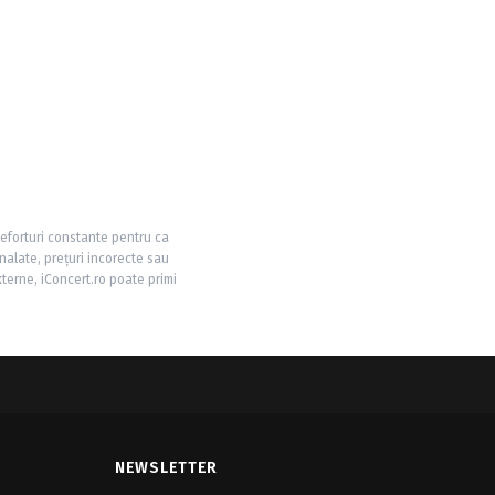
 eforturi constante pentru ca
nalate, prețuri incorecte sau
xterne, iConcert.ro poate primi
NEWSLETTER