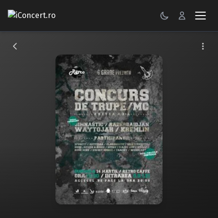
CONCERTE
FESTIVALURI
PETRECERI
ŞTIRI
RECENZII
GALERII FOTO
BILETE
Autentificare