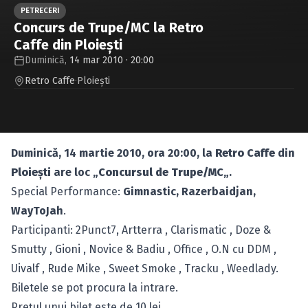
Caută în site...
PETRECERI
Concurs de Trupe/MC la Retro
Caffe din Ploieşti
Duminică,
14 mar 2010 · 20:00
Retro Caffe
·
Ploieşti
Duminică, 14 martie 2010, ora 20:00, la
Retro Caffe
din
Ploieşti
are loc „
Concursul de Trupe/MC
„.
Special Performance:
Gimnastic, Razerbaidjan,
WayToJah
.
Participanti: 2Punct7, Artterra , Clarismatic , Doze &
Smutty , Gioni , Novice & Badiu , Office , O.N cu DDM ,
Uivalf , Rude Mike , Sweet Smoke , Tracku , Weedlady.
Biletele se pot procura la intrare.
Preţul unui bilet este de 10 lei.