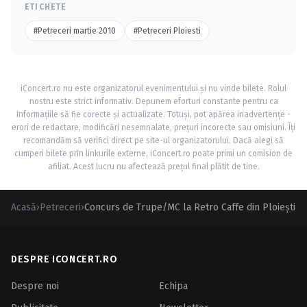
ETICHETE
#Petreceri martie 2010
#Petreceri Ploiesti
iConcert.ro nu este organizatorul evenimentului și nu vinde bilete. Rolul
nostru este strict informativ. Depunem eforturi constante pentru ca
informațiile să fie corecte și actualizate. Totuși, pot apărea inadvertențe -
erori de redactare, modificări nesemnalate, prețuri incorecte sau omisiuni. Îți
recomandăm să verifici direct pe site-ul organizatorului. Dacă alegi să
cumperi bilete prin linkurile externe, iConcert.ro poate primi un comision de
afiliat. Acest lucru nu afectează prețul final plătit de tine.
Acasă
›
Petreceri
›
Concurs de Trupe/MC la Retro Caffe din Ploieşti
DESPRE ICONCERT.RO
Despre noi
Echipa