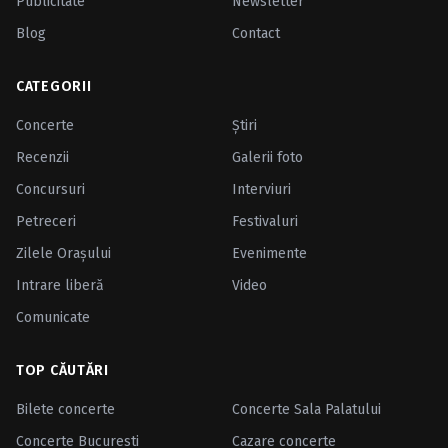
Publicitate
Newsletter
Blog
Contact
CATEGORII
Concerte
Ştiri
Recenzii
Galerii foto
Concursuri
Interviuri
Petreceri
Festivaluri
Zilele Oraşului
Evenimente
Intrare liberă
Video
Comunicate
TOP CĂUTĂRI
Bilete concerte
Concerte Sala Palatului
Concerte Bucuresti
Cazare concerte