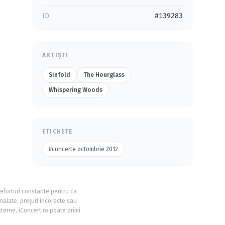
ID
#139283
ARTIȘTI
Sinfold
The Hourglass
Whispering Woods
ETICHETE
#concerte octombrie 2012
 eforturi constante pentru ca
nalate, prețuri incorecte sau
xterne, iConcert.ro poate primi