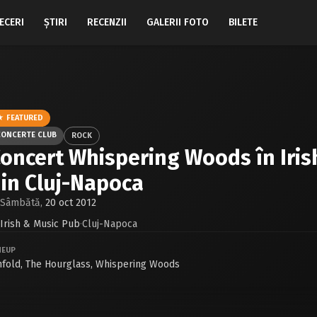
ECERI
ŞTIRI
RECENZII
GALERII FOTO
BILETE
★ FEATURED
CONCERTE CLUB
ROCK
oncert Whispering Woods în Iris
in Cluj-Napoca
Sâmbătă,
20 oct 2012
Irish & Music Pub
·
Cluj-Napoca
NEUP
nfold
,
The Hourglass
,
Whispering Woods