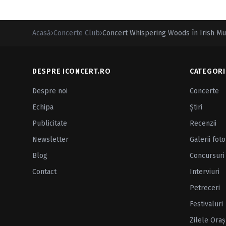
Acasă
›
Concerte Club
›
Concert Whispering Woods în Irish Mu
DESPRE ICONCERT.RO
CATEGORI
Despre noi
Concerte
Echipa
Ştiri
Publicitate
Recenzii
Newsletter
Galerii foto
Blog
Concursuri
Contact
Interviuri
Petreceri
Festivaluri
Zilele Oraş