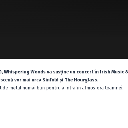
0,
Whispering Woods
va susţine un concert în
Irish Music 
 scenă vor mai urca
Sinfold
şi
The Hourglass.
rt de metal numai bun pentru a intra în atmosfera toamnei.