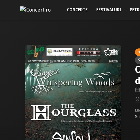
CONCERTE
FESTIVALURI
PETR
C
d
LI
Si