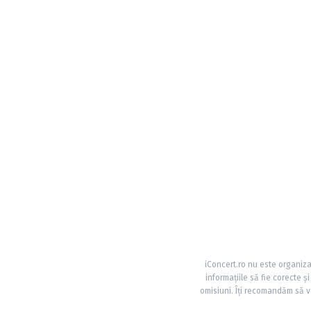
iConcert.ro nu este organiza
informațiile să fie corecte 
omisiuni. Îți recomandăm să ve