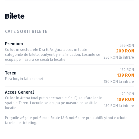
Bilete
CATEGORII BILETE
Premium
229 RON
Cu loc in sectoarele K si E. Asigura acces in toate
209 RON
categoriile de bilete, earlyentry si afis cadou. Locurile se
250 RON la intrare
ocupa pe masura ce sositi la locatie
159 RON
Teren
139 RON
Fara loc, in fata scenei
180 RON la intrare
Acces General
129 RON
Cu loc in Arena (mai putin sectoarele K si E) sau fara loc in
109 RON
spatele Teren. Locurile se ocupa pe masura ce sositi la
150 RON la intrare
locatie
Prețurile afișate pot fi modificate fără notificare prealabilă și pot exclude
taxele de ticketing.