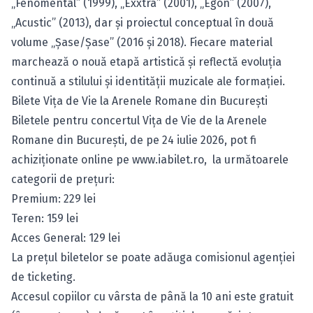
„Fenomental” (1999), „Exxtra” (2001), „Egon” (2007),
„Acustic” (2013), dar și proiectul conceptual în două
volume „Șase/Șase” (2016 și 2018). Fiecare material
marchează o nouă etapă artistică și reflectă evoluția
continuă a stilului și identității muzicale ale formației.
Bilete Vița de Vie la Arenele Romane din București
Biletele pentru concertul Vița de Vie de la Arenele
Romane din București, de pe 24 iulie 2026, pot fi
achiziționate online pe
www.iabilet.ro
, la următoarele
categorii de prețuri:
Premium: 229 lei
Teren: 159 lei
Acces General: 129 lei
La prețul biletelor se poate adăuga comisionul agenției
de ticketing.
Accesul copiilor cu vârsta de până la 10 ani este gratuit