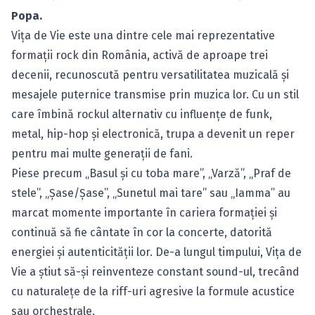
Popa.
Vița de Vie este una dintre cele mai reprezentative
formații rock din România, activă de aproape trei
decenii, recunoscută pentru versatilitatea muzicală și
mesajele puternice transmise prin muzica lor. Cu un stil
care îmbină rockul alternativ cu influențe de funk,
metal, hip-hop și electronică, trupa a devenit un reper
pentru mai multe generații de fani.
Piese precum „Basul și cu toba mare”, „Varză”, „Praf de
stele”, „Șase/Șase”, „Sunetul mai tare” sau „Iamma” au
marcat momente importante în cariera formației și
continuă să fie cântate în cor la concerte, datorită
energiei și autenticității lor. De-a lungul timpului, Vița de
Vie a știut să-și reinventeze constant sound-ul, trecând
cu naturalețe de la riff-uri agresive la formule acustice
sau orchestrale.