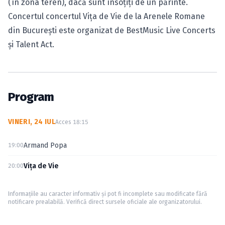
(în zona teren), dacă sunt însoțiți de un părinte.
Concertul concertul Vița de Vie de la Arenele Romane
din București este organizat de BestMusic Live Concerts
și Talent Act.
Program
VINERI, 24 IUL
Acces 18:15
Armand Popa
19:00
Viţa de Vie
20:00
Informațiile au caracter informativ și pot fi incomplete sau modificate fără
notificare prealabilă. Verifică direct sursele oficiale ale organizatorului.