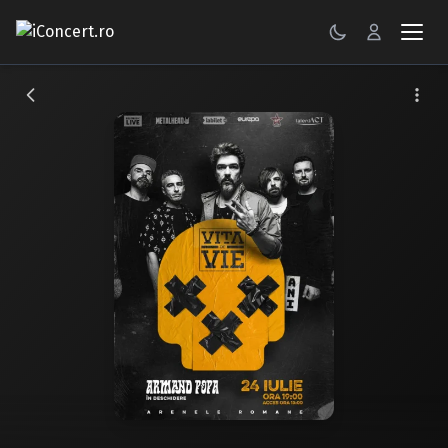
CONCERTE
FESTIVALURI
PETRECERI
ŞTIRI
RECENZII
GALERII FOTO
BILETE
Autentificare