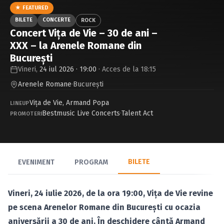
Caută în site...
★ FEATURED
BILETE
CONCERTE
ROCK
Concert Vița de Vie – 30 de ani –
XXX – la Arenele Romane din
București
Vineri,
24 iul 2026 · 19:00
· Acces de la 18:15
Arenele Romane
·
Bucureşti
Viţa de Vie
,
Armand Popa
LINEUP
Bestmusic Live Concerts
·
Talent Act
PROMOTERI
BILETE
EVENIMENT
PROGRAM
Vineri, 24 iulie 2026, de la ora 19:00, Vița de Vie revine
pe scena Arenelor Romane din București cu ocazia
aniversării a 30 de ani. În deschidere cântă Armand