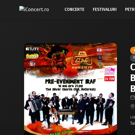
CONCERTE
FESTIVALURI
PETR
C
B
B
LI
Ta