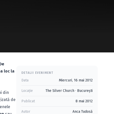
De
ea loc la
DETALII EVENIMENT
Data
Miercuri, 16 mai 2012
Locație
The Silver Church
·
Bucureşti
i din
gizată de
Publicat
8 mai 2012
cenele
Autor
Anca Tudosă
pp
sau