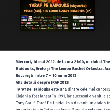
Miercuri, 16 mai 2012, de la ora 21:00, în clubul
The
Haidouks
,
Vrelo
şi
The Lemon Bucket Orkestra
. A
Bucureşti, între 7 – 10 iunie 2012.
Află detalii despre IRAF 2012!
Taraf De Haidouks
este una dintre cele mai cunoscu
Clejani a fost lansat în 1991, iar succesul a venit la
Tony Gatlif. Taraf De Haidouks a devenit un etalon î
importante din întreaga lume. Grupul a colaborat