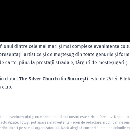
fi unul dintre cele mai mari şi mai complexe evenimente cultu
ezentaţii artistice şi de meşteşug din toate genurile şi forme
de carte, până la prestaţii stradale, târguri de meşteşugari şi 
in clubul
The Silver Church
din
Bucureşti
este de 25 lei. Bilet
 club.
torul evenimentului și nu vinde bilete. Rolul nostru este strict informativ. Depunem
și actualizate. Totuși, pot apărea inadvertențe - erori de redactare, modificări nesem
rifici direct pe site-ul organizatorului. Dacă alegi să cumperi bilete prin linkurile e