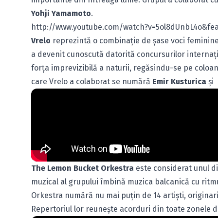
Yohji Yamamoto
.
http://www.youtube.com/watch?v=5ol8dUnbL4o&fea
Vrelo
reprezintă o combinaţie de şase voci feminine, 
a devenit cunoscută datorită concursurilor internaţ
forţa imprevizibilă a naturii, regăsindu-se pe colo
care Vrelo a colaborat se numără
Emir Kusturica
şi
The Lemon Bucket Orkestra
este considerat unul di
muzical al grupului îmbină muzica balcanică cu ritm
Orkestra numără nu mai puţin de 14 artişti, originari
Repertoriul lor reuneşte acorduri din toate zonele de 