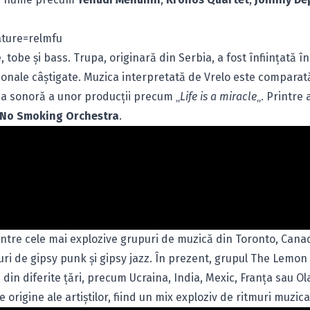
ture=relmfu
tobe şi bass. Trupa, originară din Serbia, a fost înfiinţată în
ionale câştigate. Muzica interpretată de Vrelo este comparat
ana sonoră a unor producţii precum „
Life is a miracle
„. Printre a
No Smoking Orchestra
.
ntre cele mai explozive grupuri de muzică din Toronto, Canada
uri de gipsy punk şi gipsy jazz. În prezent, grupul The Lemon
 din diferite ţări, precum Ucraina, India, Mexic, Franţa sau O
origine ale artiştilor, fiind un mix exploziv de ritmuri muzica