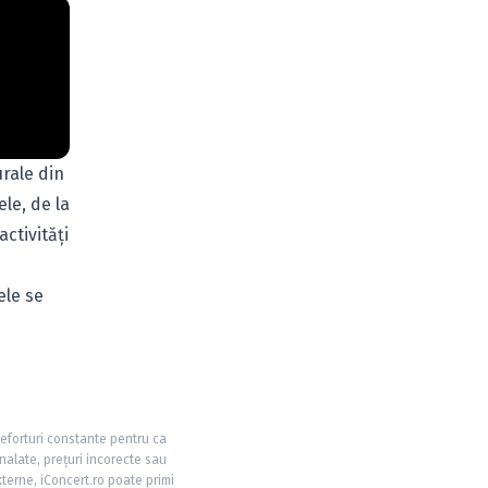
rale din
le, de la
activităţi
ele se
 eforturi constante pentru ca
nalate, prețuri incorecte sau
xterne, iConcert.ro poate primi