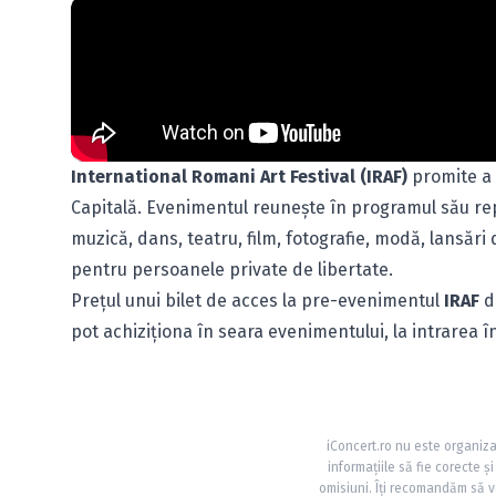
International Romani Art Festival
(IRAF)
promite a 
Capitală. Evenimentul reuneşte în programul său repr
muzică, dans, teatru, film, fotografie, modă, lansări 
pentru persoanele private de libertate.
Preţul unui bilet de acces la pre-evenimentul
IRAF
d
pot achiziţiona în seara evenimentului, la intrarea în
iConcert.ro nu este organiza
informațiile să fie corecte 
omisiuni. Îți recomandăm să ve