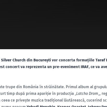
 Silver Church
din
Bucureşti
vor concerta formaţiile
Taraf 
cest concert va reprezenta un pre-eveniment
IRAF
, ce va av
te trupe din România în străinătate. Primul album al grupulu
 scurt timp după prima apariţie în producţia „
Latcho Drom
„, re
n ceea ce priveşte muzica tradiţional lăutărească, cucerind s
 cu nume precum
Yehudi Menuhin
,
Kronos Quartet
,
Johnny De