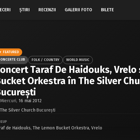
ECERI
ŞTIRI
RECENZII
GALERII FOTO
BILETE
★ FEATURED
CONCERTE CLUB
FOLK / COUNTRY
WORLD MUSIC
oncert Taraf De Haidouks, Vrelo
ucket Orkestra în The Silver Chu
ucureşti
Miercuri,
16 mai 2012
The Silver Church
·
Bucureşti
NEUP
raf de Haïdouks
,
The Lemon Bucket Orkestra
,
Vrelo