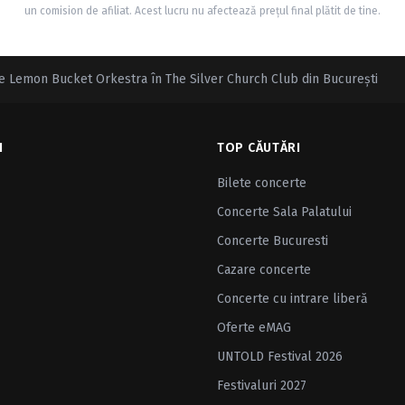
un comision de afiliat. Acest lucru nu afectează prețul final plătit de tine.
he Lemon Bucket Orkestra în The Silver Church Club din Bucureşti
I
TOP CĂUTĂRI
Bilete concerte
Concerte Sala Palatului
Concerte Bucuresti
Cazare concerte
Concerte cu intrare liberă
Oferte eMAG
UNTOLD Festival 2026
Festivaluri 2027