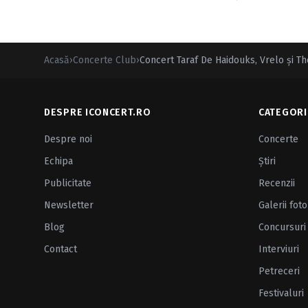
Acasă
›
Concerte Club
›
Concert Taraf De Haidouks, Vrelo şi T
DESPRE ICONCERT.RO
CATEGORI
Despre noi
Concerte
Echipa
Ştiri
Publicitate
Recenzii
Newsletter
Galerii foto
Blog
Concursuri
Contact
Interviuri
Petreceri
Festivaluri