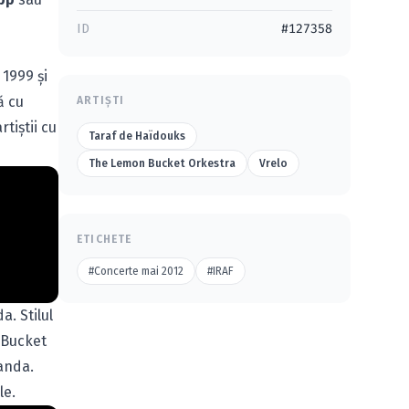
ID
#127358
 1999 şi
ă cu
ARTIȘTI
rtiştii cu
Taraf de Haïdouks
The Lemon Bucket Orkestra
Vrelo
ETICHETE
#Concerte mai 2012
#IRAF
. Stilul
 Bucket
landa.
le.