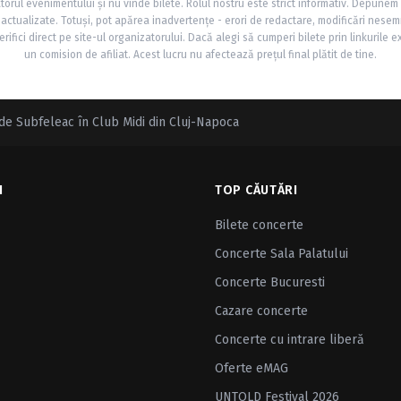
torul evenimentului și nu vinde bilete. Rolul nostru este strict informativ. Depunem
și actualizate. Totuși, pot apărea inadvertențe - erori de redactare, modificări nesem
rifici direct pe site-ul organizatorului. Dacă alegi să cumperi bilete prin linkurile e
un comision de afiliat. Acest lucru nu afectează prețul final plătit de tine.
 de Subfeleac în Club Midi din Cluj-Napoca
I
TOP CĂUTĂRI
Bilete concerte
Concerte Sala Palatului
Concerte Bucuresti
Cazare concerte
Concerte cu intrare liberă
Oferte eMAG
UNTOLD Festival 2026