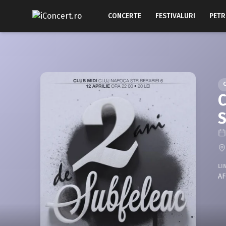
CONCERTE
FESTIVALURI
PETR
C
S
LI
A