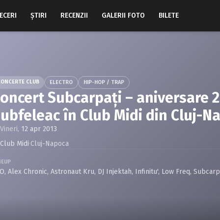
ECERI
ŞTIRI
RECENZII
GALERII FOTO
BILETE
CONCERTE CLUB
ELECTRO
HIP-HOP / TRAP
oncert Subcarpaţi – aniversare 2
ubfeleac în Club Midi din Cluj-N
Vineri,
12 apr 2013
Club Midi
·
Cluj-Napoca
NEUP
FO
,
Alex Chronic
,
Astronaut Kru
,
DJ Injektah
,
Infinitu'
,
Low Freq
,
Subcarp