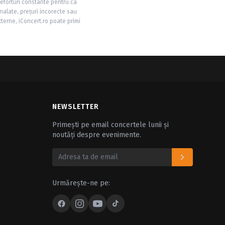
 eforturi constante pentru ca
nalate, prețuri incorecte sau
xterne, iConcert.ro poate primi
NEWSLETTER
Primești pe email concertele lunii și
noutăți despre evenimente.
Urmărește-ne pe: