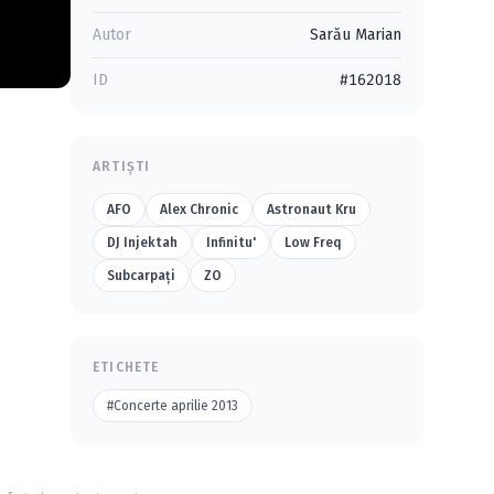
Autor
Sarău Marian
ID
#162018
ARTIȘTI
AFO
Alex Chronic
Astronaut Kru
DJ Injektah
Infinitu'
Low Freq
Subcarpaţi
ZO
ETICHETE
#Concerte aprilie 2013