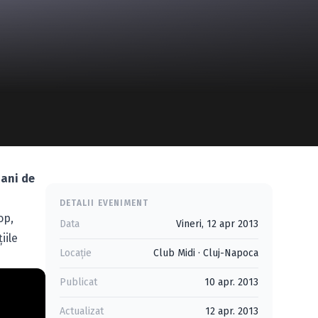
 ani de
DETALII EVENIMENT
op,
Data
Vineri, 12 apr 2013
iile
Locație
Club Midi
·
Cluj-Napoca
Publicat
10 apr. 2013
Actualizat
12 apr. 2013