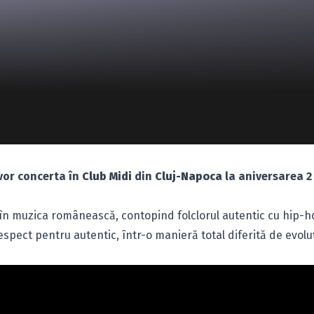
vor concerta în
Club Midi
din
Cluj-Napoca
la aniversarea 2
n muzica românească, contopind folclorul autentic cu hip-h
spect pentru autentic, într-o manieră total diferită de evoluţ