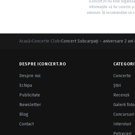
iConcert.ro nu este organiza
informațiile să fie corecte 
omisiuni. Îți recomandăm să ve
Acasă
›
Concerte Club
›
Concert Subcarpaţi – aniversare 2 ani
DESPRE ICONCERT.RO
CATEGORI
Despre noi
Concerte
Echipa
Ştiri
Publicitate
Recenzii
Newsletter
Galerii foto
Blog
Concursuri
Contact
Interviuri
Petreceri