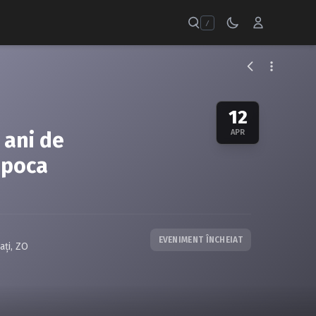
/
12
 ani de
APR
apoca
EVENIMENT ÎNCHEIAT
aţi
,
ZO