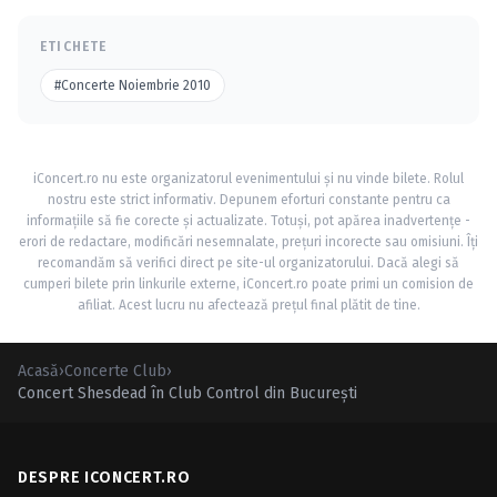
ETICHETE
#Concerte Noiembrie 2010
iConcert.ro nu este organizatorul evenimentului și nu vinde bilete. Rolul
nostru este strict informativ. Depunem eforturi constante pentru ca
informațiile să fie corecte și actualizate. Totuși, pot apărea inadvertențe -
erori de redactare, modificări nesemnalate, prețuri incorecte sau omisiuni. Îți
recomandăm să verifici direct pe site-ul organizatorului. Dacă alegi să
cumperi bilete prin linkurile externe, iConcert.ro poate primi un comision de
afiliat. Acest lucru nu afectează prețul final plătit de tine.
Acasă
›
Concerte Club
›
Concert Shesdead în Club Control din Bucureşti
DESPRE ICONCERT.RO