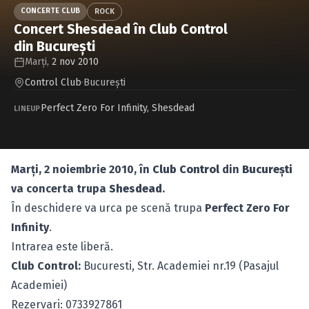
Caută în site...
CONCERTE CLUB
ROCK
Concert Shesdead în Club Control
din Bucureşti
Marți,
2 nov 2010
Control Club
·
Bucureşti
Perfect Zero For Infinity
,
Shesdead
LINEUP
Marţi, 2 noiembrie 2010, în
Club Control
din
Bucureşti
va concerta trupa
Shesdead
.
În deschidere va urca pe scenă trupa
Perfect Zero For
Infinity
.
Intrarea este liberă.
Club Control:
Bucuresti, Str. Academiei nr.19 (Pasajul
Academiei)
Rezervari: 0733927861