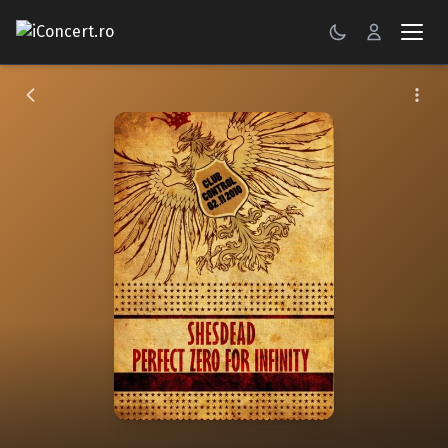
CONCERTE
FESTIVALURI
PETRECERI
ŞTIRI
RECENZII
GALERII FOTO
BILETE
Autentificare