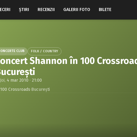
ECERI
ŞTIRI
RECENZII
GALERII FOTO
BILETE
CONCERTE CLUB
FOLK / COUNTRY
oncert Shannon în 100 Crossroa
ucureşti
Joi,
4 mar 2010 · 21:00
100 Crossroads
·
Bucureşti