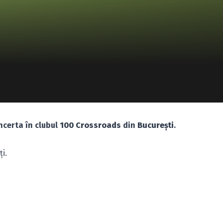
certa în clubul
100 Crossroads
din
Bucureşti
.
ţi.