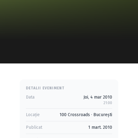
DETALII EVENIMENT
Data
Joi, 4 mar 2010
21:00
Locație
100 Crossroads
·
Bucureşti
Publicat
1 mart. 2010