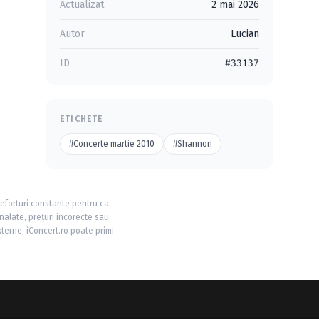
Actualizat
2 mai 2026
Autor
Lucian
ID
#33137
ETICHETE
#Concerte martie 2010
#Shannon
 eforturi constante pentru ca
nalate, prețuri incorecte sau
xterne, iConcert.ro poate primi