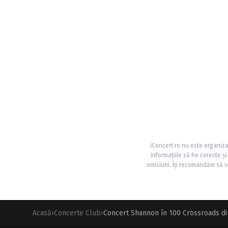
iConcert.ro nu este organiza
informațiile să fie corecte 
omisiuni. Îți recomandăm să ve
Acasă
›
Concerte Club
›
Concert Shannon în 100 Crossroads di