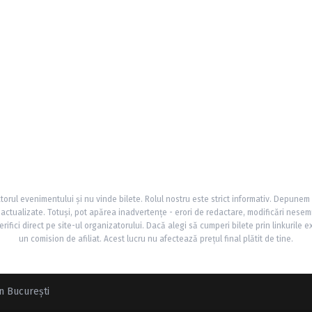
torul evenimentului și nu vinde bilete. Rolul nostru este strict informativ. Depunem
și actualizate. Totuși, pot apărea inadvertențe - erori de redactare, modificări nesem
rifici direct pe site-ul organizatorului. Dacă alegi să cumperi bilete prin linkurile e
un comision de afiliat. Acest lucru nu afectează prețul final plătit de tine.
n Bucureşti