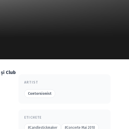
 şi
Club
ARTIST
Contorsionist
ETICHETE
#Candlestickmaker
#Concerte Mai 2010