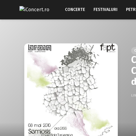
CONCERTE
FESTIVALURI
PETR
C
C
d
LI