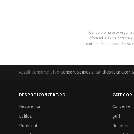
iConcert.ro nu este organiza
informațiile să fie corecte 
omisiuni. Îți recomandăm să ve
Acasă
›
Concerte Club
›
Concert Semiosis, Candlestickmaker & C
DESPRE ICONCERT.RO
CATEGORI
Despre noi
Concerte
Echipa
Ştiri
Publicitate
Recenzii