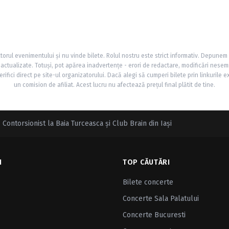
torul evenimentului și nu vinde bilete. Rolul nostru este strict informativ. Depunem
și actualizate. Totuși, pot apărea inadvertențe - erori de redactare, modificări nesem
rifici direct pe site-ul organizatorului. Dacă alegi să cumperi bilete prin linkurile e
un comision de afiliat. Acest lucru nu afectează prețul final plătit de tine.
ontorsionist la Baia Turceasca şi Club Brain din Iaşi
I
TOP CĂUTĂRI
Bilete concerte
Concerte Sala Palatului
Concerte Bucuresti