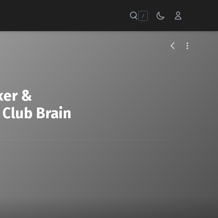
/
ker &
 Club Brain