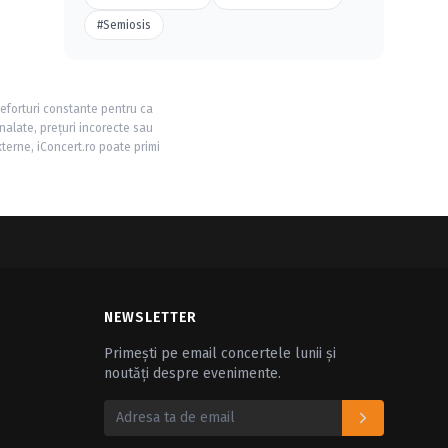
#Semiosis
 eforturi constante pentru ca
nalate, prețuri incorecte sau
xterne, iConcert.ro poate primi
NEWSLETTER
Primești pe email concertele lunii și
noutăți despre evenimente.