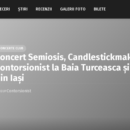
ECERI
ŞTIRI
RECENZII
GALERII FOTO
BILETE
CONCERTE CLUB
oncert Semiosis, Candlestickma
ontorsionist la Baia Turceasca şi
in Iaşi
Contorsionist
NEUP