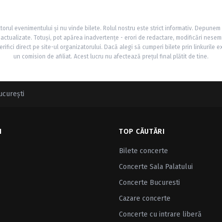
torul evenimentului și nu vinde bilete. Rolul nostru este strict informativ. Depunem
și actualizate. Totuși, pot apărea inadvertențe - erori de redactare, modificări nesem
rifici direct pe site-ul organizatorului. Dacă alegi să cumperi bilete prin linkurile e
un comision de afiliat. Acest lucru nu afectează prețul final plătit de tine.
ucurești
I
TOP CĂUTĂRI
Bilete concerte
Concerte Sala Palatului
Concerte Bucuresti
Cazare concerte
Concerte cu intrare liberă