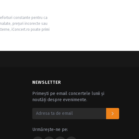
 eforturi constante pentru ca
nalate, prețuri incorecte sau
xterne, iConcert.ro poate primi
NEWSLETTER
Primești pe email concertele lunii și
noutăți despre evenimente.
Urmărește-ne pe: