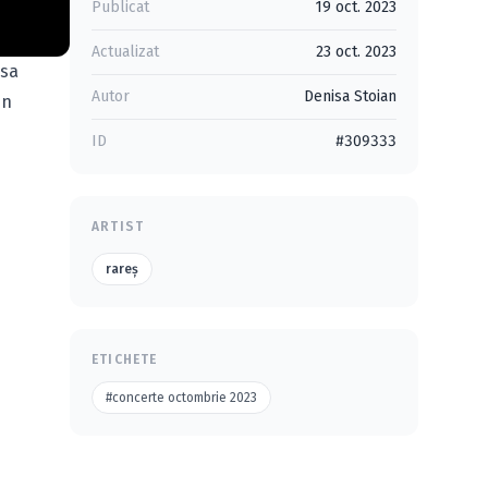
Publicat
19 oct. 2023
Actualizat
23 oct. 2023
esa
Autor
Denisa Stoian
in
ID
#309333
ARTIST
rareș
ETICHETE
#concerte octombrie 2023