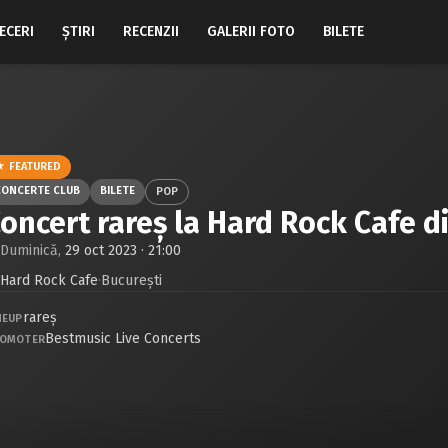
ECERI
ŞTIRI
RECENZII
GALERII FOTO
BILETE
★ FEATURED
CONCERTE CLUB
BILETE
POP
oncert rareș la Hard Rock Cafe d
Duminică,
29 oct 2023 · 21:00
Hard Rock Cafe
·
Bucureşti
rareș
NEUP
Bestmusic Live Concerts
OMOTER