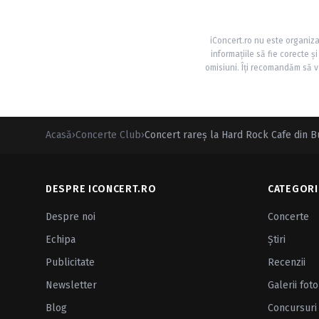
iConcert.ro nu este organiza
informațiile să fie corecte 
omisiuni. Îți recomandăm să ve
Acasă
›
Concerte Club
›
Concert rareș la Hard Rock Cafe din B
DESPRE ICONCERT.RO
CATEGORI
Despre noi
Concerte
Echipa
Ştiri
Publicitate
Recenzii
Newsletter
Galerii foto
Blog
Concursuri