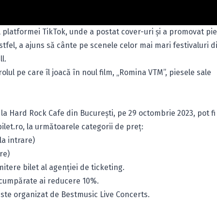
ul platformei TikTok, unde a postat cover-uri și a promovat pi
stfel, a ajuns să cânte pe scenele celor mai mari festivaluri d
l.
olul pe care îl joacă în noul film, „Romina VTM”, piesele sale
 la Hard Rock Cafe din București, pe 29 octombrie 2023, pot fi
ilet.ro
, la următoarele categorii de preț:
la intrare)
are)
tere bilet al agenției de ticketing.
te cumpărate ai reducere 10%.
este organizat de Bestmusic Live Concerts.