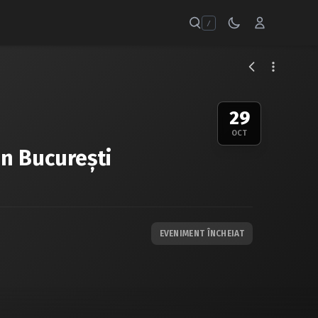
/
29
OCT
in București
EVENIMENT ÎNCHEIAT