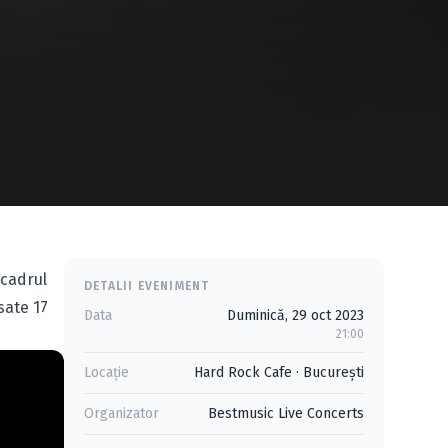
 cadrul
DETALII EVENIMENT
sate 17
Data
Duminică, 29 oct 2023
21:00
Locație
Hard Rock Cafe
·
Bucureşti
Organizator
Bestmusic Live Concerts