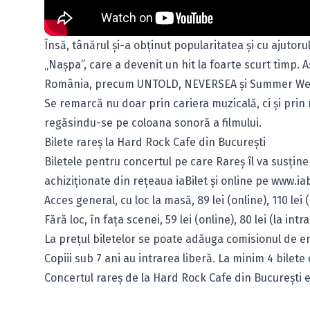
Însă, tânărul și-a obținut popularitatea și cu ajutor
„Nașpa”, care a devenit un hit la foarte scurt timp. A
România, precum UNTOLD, NEVERSEA și Summer Wel
Se remarcă nu doar prin cariera muzicală, ci și prin r
regăsindu-se pe coloana sonoră a filmului.
Bilete rareș la Hard Rock Cafe din București
Biletele pentru concertul pe care Rareș îl va susține
achiziționate din rețeaua iaBilet și online pe
www.iab
Acces general, cu loc la masă, 89 lei (online), 110 lei (
Fără loc, în fața scenei, 59 lei (online), 80 lei (la intr
La prețul biletelor se poate adăuga comisionul de emi
Copiii sub 7 ani au intrarea liberă. La minim 4 bile
Concertul rareș de la Hard Rock Cafe din București 