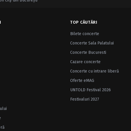
n City din Bucureşti
I
TOP CĂUTĂRI
Bilete concerte
Concerte Sala Palatului
Concerte Bucuresti
Cazare concerte
Concerte cu intrare liberă
Oferte eMAG
UNTOLD Festival 2026
Festivaluri 2027
ului
e
eră