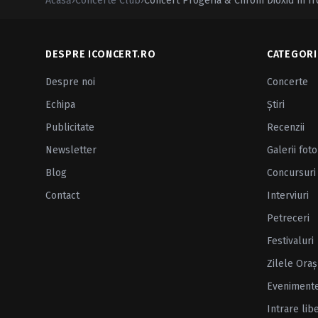
Acasă
›
Concerte Club
›
Concert Progeria & Chrom Dioxid în Iro
DESPRE ICONCERT.RO
CATEGORI
Despre noi
Concerte
Echipa
Ştiri
Publicitate
Recenzii
Newsletter
Galerii foto
Blog
Concursuri
Contact
Interviuri
Petreceri
Festivaluri
Zilele Oraş
Eveniment
Intrare lib