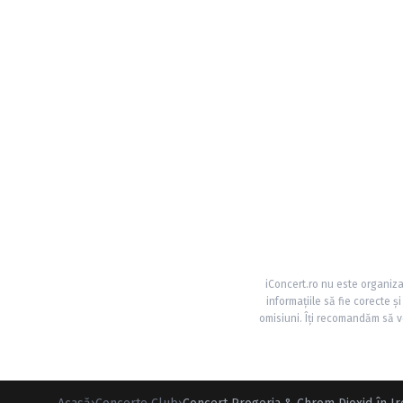
iConcert.ro nu este organiza
informațiile să fie corecte 
omisiuni. Îți recomandăm să ve