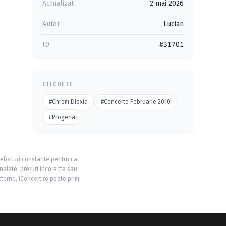
Actualizat
2 mai 2026
Autor
Lucian
ID
#31701
ETICHETE
#Chrom Dioxid
#Concerte Februarie 2010
#Progeria
 eforturi constante pentru ca
nalate, prețuri incorecte sau
xterne, iConcert.ro poate primi