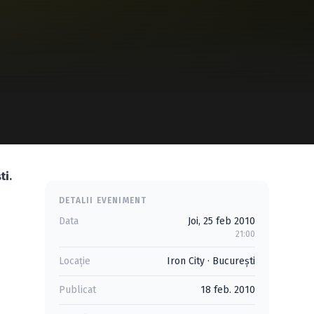
ti
.
DETALII EVENIMENT
Data
Joi, 25 feb 2010
21:00
Locație
Iron City
·
Bucureşti
Publicat
18 feb. 2010