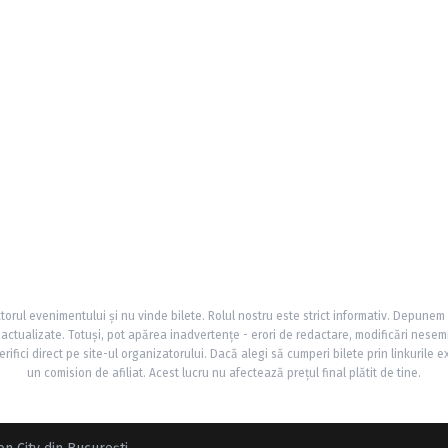
torul evenimentului și nu vinde bilete. Rolul nostru este strict informativ. Depunem
și actualizate. Totuși, pot apărea inadvertențe - erori de redactare, modificări nesem
rifici direct pe site-ul organizatorului. Dacă alegi să cumperi bilete prin linkurile e
un comision de afiliat. Acest lucru nu afectează prețul final plătit de tine.