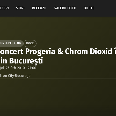
ECERI
ŞTIRI
RECENZII
GALERII FOTO
BILETE
CONCERTE CLUB
ROCK
oncert Progeria & Chrom Dioxid î
in Bucureşti
Joi,
25 feb 2010 · 21:00
Iron City
·
Bucureşti