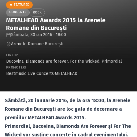
Caută în site...
★ FEATURED
CONCERTE
ROCK
METALHEAD Awards 2015 la Arenele
Romane din Bucureşti
Sâmbătă,
30 ian 2016 · 18:00
Arenele Romane
·
Bucureşti
LINEUP
Bucovina
,
Diamonds are forever
,
For the Wicked
,
Primordial
PROMOTERI
Bestmusic Live Concerts
·
METALHEAD
Sâmbătă, 30 ianuarie 2016, de la ora 18:00, la Arenele
Romane din Bucureşti are loc gala de decernare a
premiilor METALHEAD Awards 2015.
Primordial, Bucovina, Diamonds Are Forever şi For The
Wicked vor susţine concerte în cadrul evenimentului.