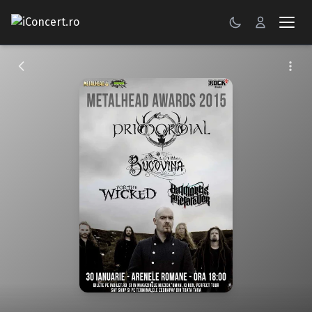
CONCERTE
FESTIVALURI
PETRECERI
ŞTIRI
RECENZII
GALERII FOTO
BILETE
Autentificare