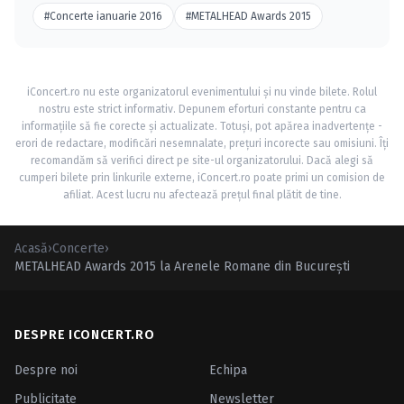
#Concerte ianuarie 2016
#METALHEAD Awards 2015
iConcert.ro nu este organizatorul evenimentului și nu vinde bilete. Rolul
nostru este strict informativ. Depunem eforturi constante pentru ca
informațiile să fie corecte și actualizate. Totuși, pot apărea inadvertențe -
erori de redactare, modificări nesemnalate, prețuri incorecte sau omisiuni. Îți
recomandăm să verifici direct pe site-ul organizatorului. Dacă alegi să
cumperi bilete prin linkurile externe, iConcert.ro poate primi un comision de
afiliat. Acest lucru nu afectează prețul final plătit de tine.
Acasă
›
Concerte
›
METALHEAD Awards 2015 la Arenele Romane din Bucureşti
DESPRE ICONCERT.RO
Despre noi
Echipa
Publicitate
Newsletter