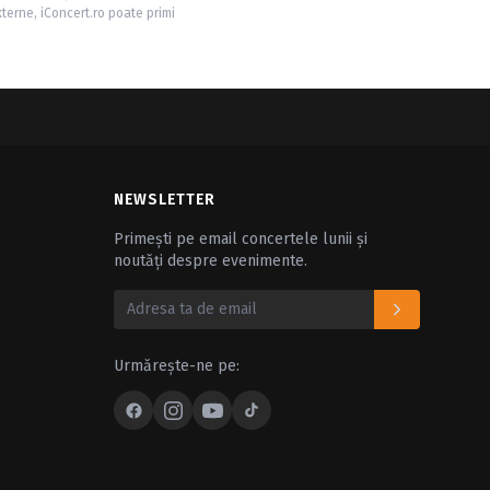
xterne, iConcert.ro poate primi
NEWSLETTER
Primești pe email concertele lunii și
noutăți despre evenimente.
Urmărește-ne pe: