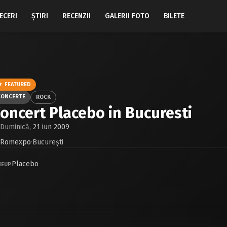
ECERI
ŞTIRI
RECENZII
GALERII FOTO
BILETE
★ FEATURED
CONCERTE
ROCK
oncert Placebo in Bucuresti
Duminică,
21 iun 2009
Romexpo
·
Bucureşti
Placebo
NEUP