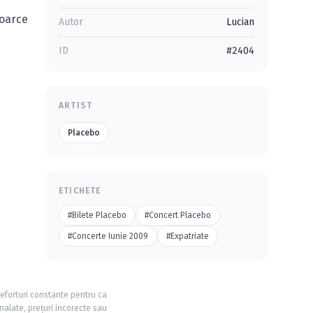
toarce
Autor
Lucian
ID
#2404
ARTIST
Placebo
ETICHETE
#Bilete Placebo
#Concert Placebo
#Concerte Iunie 2009
#Expatriate
 eforturi constante pentru ca
nalate, prețuri incorecte sau