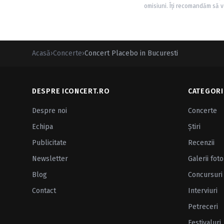
omisiuni. Îți recomandăm să ve
Acasă
›
Concerte
›
Concert Placebo in Bucuresti
DESPRE ICONCERT.RO
CATEGORI
Despre noi
Concerte
Echipa
Ştiri
Publicitate
Recenzii
Newsletter
Galerii foto
Blog
Concursuri
Contact
Interviuri
Petreceri
Festivaluri