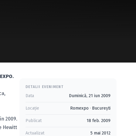
EXPO
.
DETALII EVENIMENT
ca,
Data
Duminică, 21 iun 2009
Locație
Romexpo
·
Bucureşti
in 2009.
Publicat
18 feb. 2009
e Hewitt
Actualizat
5 mai 2012