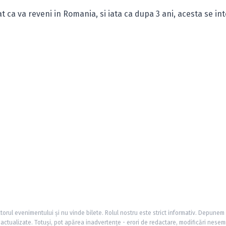
t ca va reveni in Romania, si iata ca dupa 3 ani, acesta se in
torul evenimentului și nu vinde bilete. Rolul nostru este strict informativ. Depunem
și actualizate. Totuși, pot apărea inadvertențe - erori de redactare, modificări nesem