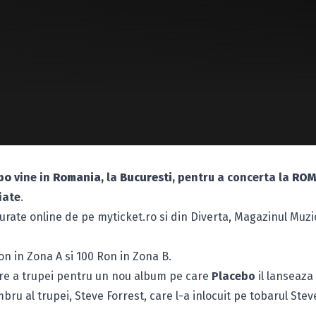
bo
vine in
Romania
, la
Bucuresti
, pentru a concerta la
ROM
iate
.
curate online de pe
myticket.ro
si din Diverta, Magazinul Muzi
on in Zona A si 100 Ron in Zona B.
are a trupei pentru un nou album pe care
Placebo
il lanseaza 
bru al trupei, Steve Forrest, care l-a inlocuit pe tobarul Stev