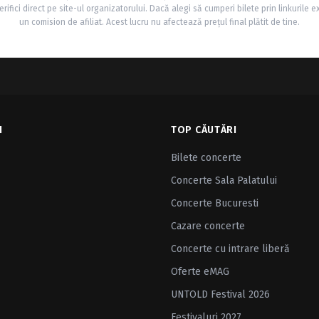
rifici direct pe site-ul organizatorului. Dacă alegi să cumperi bilete prin linkurile e
un comision de afiliat. Acest lucru nu afectează prețul final plătit de tine.
I
TOP CĂUTĂRI
Bilete concerte
Concerte Sala Palatului
Concerte Bucuresti
Cazare concerte
Concerte cu intrare liberă
Oferte eMAG
UNTOLD Festival 2026
Festivaluri 2027