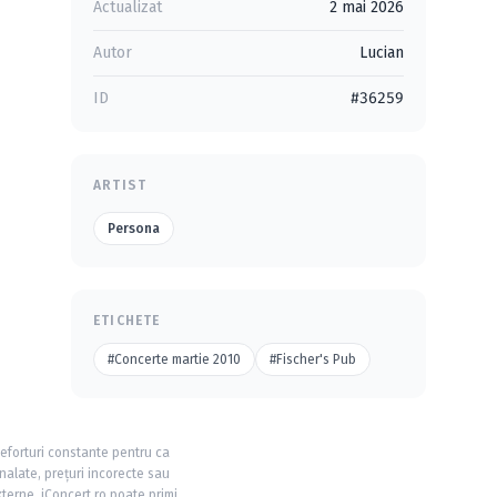
Actualizat
2 mai 2026
Autor
Lucian
ID
#36259
ARTIST
Persona
ETICHETE
#Concerte martie 2010
#Fischer's Pub
 eforturi constante pentru ca
nalate, prețuri incorecte sau
xterne, iConcert.ro poate primi