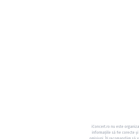
iConcert.ro nu este organiza
informațiile să fie corecte 
omisiuni. Îți recomandăm să ve