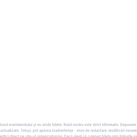
torul evenimentului și nu vinde bilete. Rolul nostru este strict informativ. Depunem
și actualizate. Totuși, pot apărea inadvertențe - erori de redactare, modificări nesem
rifici direct pe site-ul organizatorului. Dacă alegi să cumperi bilete prin linkurile e