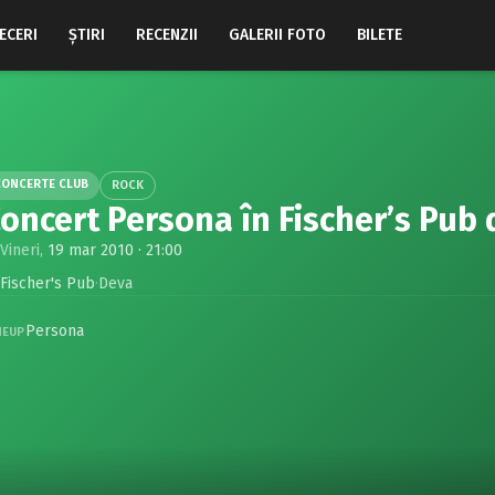
ECERI
ŞTIRI
RECENZII
GALERII FOTO
BILETE
CONCERTE CLUB
ROCK
oncert Persona în Fischer’s Pub 
Vineri,
19 mar 2010 · 21:00
Fischer's Pub
·
Deva
Persona
NEUP