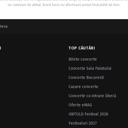
un comision de afiliat. Acest lucru nu afectează prețul final plătit de tine.
Deva
I
TOP CĂUTĂRI
Bilete concerte
Concerte Sala Palatului
Concerte Bucuresti
Cazare concerte
Concerte cu intrare liberă
Oferte eMAG
UNTOLD Festival 2026
Festivaluri 2027