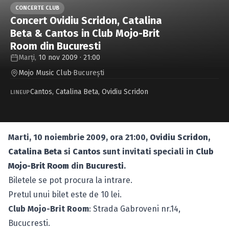
Caută în site...
CONCERTE CLUB
Concert Ovidiu Scridon, Catalina
Beta & Cantos in Club Mojo-Brit
Room din Bucuresti
Marți,
10 nov 2009 · 21:00
Mojo Music Club
·
Bucureşti
Cantos
,
Catalina Beta
,
Ovidiu Scridon
LINEUP
Marti, 10 noiembrie 2009, ora 21:00,
Ovidiu Scridon,
Catalina Beta
si
Cantos
sunt invitati speciali in
Club
Mojo-Brit Room
din
Bucuresti
.
Biletele se pot procura la intrare.
Pretul unui bilet este de 10 lei.
Club Mojo-Brit Room
: Strada Gabroveni nr.14,
Bucucresti.