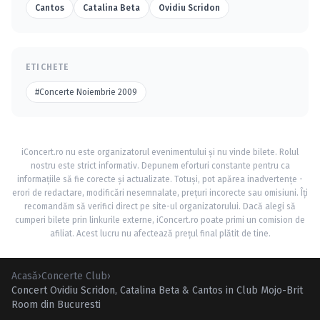
Cantos
Catalina Beta
Ovidiu Scridon
ETICHETE
#Concerte Noiembrie 2009
iConcert.ro nu este organizatorul evenimentului și nu vinde bilete. Rolul
nostru este strict informativ. Depunem eforturi constante pentru ca
informațiile să fie corecte și actualizate. Totuși, pot apărea inadvertențe -
erori de redactare, modificări nesemnalate, prețuri incorecte sau omisiuni. Îți
recomandăm să verifici direct pe site-ul organizatorului. Dacă alegi să
cumperi bilete prin linkurile externe, iConcert.ro poate primi un comision de
afiliat. Acest lucru nu afectează prețul final plătit de tine.
Acasă
›
Concerte Club
›
Concert Ovidiu Scridon, Catalina Beta & Cantos in Club Mojo-Brit
Room din Bucuresti