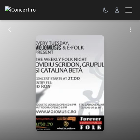
CONCERTE
FESTIVALURI
PETRECERI
ŞTIRI
RECENZII
GALERII FOTO
BILETE
Autentificare