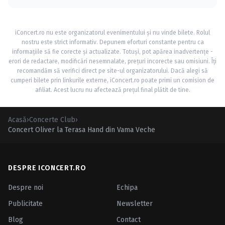
iConcert.ro nu este organizatorul evenimentului și nu vinde bilete. Rolul
nostru este strict informativ. Depunem eforturi constante pentru ca
informațiile să fie corecte și actualizate. Totuși, pot apărea inadvertențe -
erori de redactare, modificări nesemnalate, prețuri incorecte sau omisiuni. Îți
recomandăm să verifici direct pe site-ul organizatorului. Dacă alegi să
cumperi bilete prin linkurile externe, iConcert.ro poate primi un comision de
afiliat. Acest lucru nu afectează prețul final plătit de tine.
Acasă
›
Concerte Club
›
Concert Oliver la Terasa Hand din Vama Veche
DESPRE ICONCERT.RO
Despre noi
Echipa
Publicitate
Newsletter
Blog
Contact