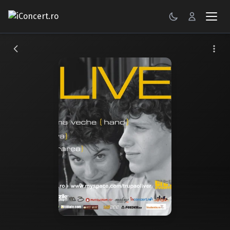
CONCERTE
FESTIVALURI
PETRECERI
ŞTIRI
RECENZII
GALERII FOTO
BILETE
Autentificare