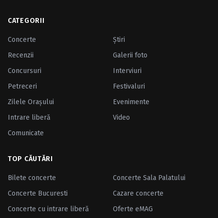
CATEGORII
Concerte
Ştiri
Recenzii
Galerii foto
Concursuri
Interviuri
Petreceri
Festivaluri
Zilele Oraşului
Evenimente
Intrare liberă
Video
Comunicate
TOP CĂUTĂRI
Bilete concerte
Concerte Sala Palatului
Concerte Bucuresti
Cazare concerte
Concerte cu intrare liberă
Oferte eMAG