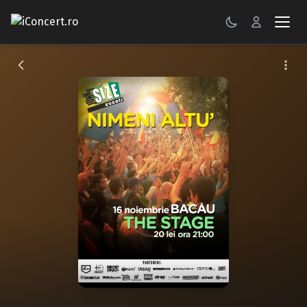
CONCERTE
FESTIVALURI
PETRECERI
ŞTIRI
RECENZII
GALERII FOTO
BILETE
Autentificare