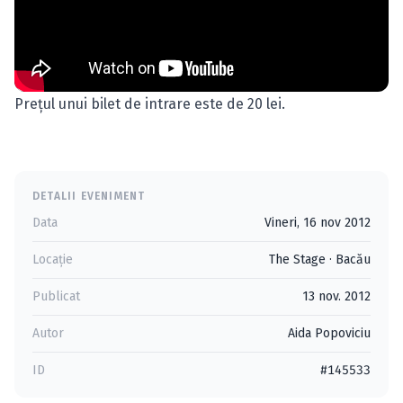
Preţul unui bilet de intrare este de 20 lei.
DETALII EVENIMENT
Data
Vineri, 16 nov 2012
Locație
The Stage
·
Bacău
Publicat
13 nov. 2012
Autor
Aida Popoviciu
ID
#145533