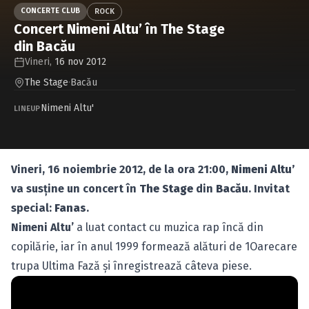
Caută în site...
CONCERTE CLUB
ROCK
Concert Nimeni Altu’ în The Stage
din Bacău
Vineri,
16 nov 2012
The Stage
·
Bacău
Nimeni Altu'
LINEUP
Vineri, 16 noiembrie 2012, de la ora 21:00,
Nimeni Altu’
va susţine un concert în
The Stage
din
Bacău
. Invitat
special:
Fanas
.
Nimeni Altu’
a luat contact cu muzica rap încă din
copilărie, iar în anul 1999 formează alături de 1Oarecare
trupa Ultima Fază şi înregistrează câteva piese.