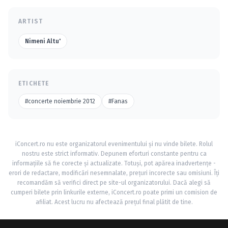
ARTIST
Nimeni Altu'
ETICHETE
#concerte noiembrie 2012
#Fanas
iConcert.ro nu este organizatorul evenimentului și nu vinde bilete. Rolul
nostru este strict informativ. Depunem eforturi constante pentru ca
informațiile să fie corecte și actualizate. Totuși, pot apărea inadvertențe -
erori de redactare, modificări nesemnalate, prețuri incorecte sau omisiuni. Îți
recomandăm să verifici direct pe site-ul organizatorului. Dacă alegi să
cumperi bilete prin linkurile externe, iConcert.ro poate primi un comision de
afiliat. Acest lucru nu afectează prețul final plătit de tine.