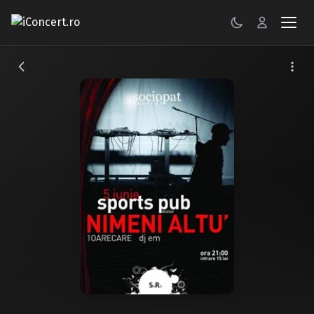
CONCERTE
FESTIVALURI
PETRECERI
ŞTIRI
RECENZII
GALERII FOTO
BILETE
Autentificare