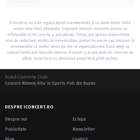
iConcert.ro nu este organizatorul evenimentului și nu vinde bilete. Rolul
nostru este strict informativ. Depunem eforturi constante pentru ca
informațiile să fie corecte și actualizate. Totuși, pot apărea inadvertențe -
erori de redactare, modificări nesemnalate, prețuri incorecte sau omisiuni. Îți
recomandăm să verifici direct pe site-ul organizatorului. Dacă alegi să
cumperi bilete prin linkurile externe, iConcert.ro poate primi un comision de
afiliat. Acest lucru nu afectează prețul final plătit de tine.
Acasă
›
Concerte Club
›
Concert Nimeni Altu’ in Sports Pub din Buzau
DESPRE ICONCERT.RO
Despre noi
Echipa
Publicitate
Newsletter
Blog
Contact