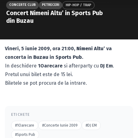
Caută în site...
CONCERTE CLUB
PETRECERI
HIP-HOP / TRAP
Concert Nimeni Altu’ in Sports Pub
din Buzau
Vineri, 5 iunie 2009, ora 21:00,
Nimeni Altu’
va
concerta in
Buzau
in
Sports Pub
.
In deschidere
1Oarecare
si afterparty cu
DJ Em
.
Pretul unui bilet este de 15 lei.
Biletele se pot procura de la intrare.
ETICHETE
#1Oarecare
#Concerte Iunie 2009
#DJ EM
#Sports Pub