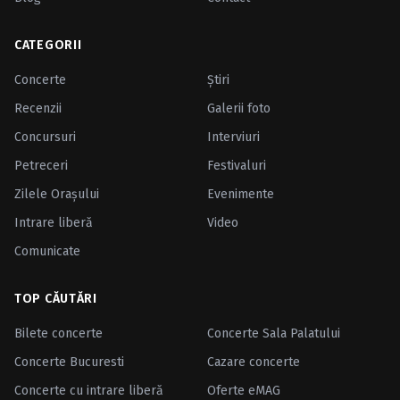
CATEGORII
Concerte
Ştiri
Recenzii
Galerii foto
Concursuri
Interviuri
Petreceri
Festivaluri
Zilele Oraşului
Evenimente
Intrare liberă
Video
Comunicate
TOP CĂUTĂRI
Bilete concerte
Concerte Sala Palatului
Concerte Bucuresti
Cazare concerte
Concerte cu intrare liberă
Oferte eMAG