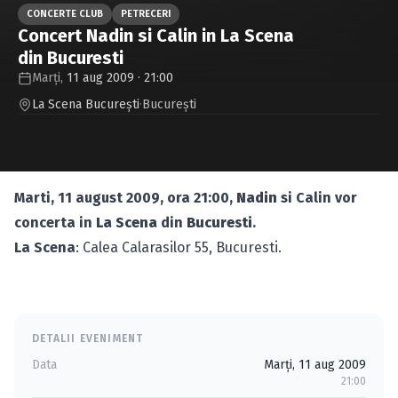
Caută în site...
CONCERTE CLUB
PETRECERI
Concert Nadin si Calin in La Scena
din Bucuresti
Marți,
11 aug 2009 · 21:00
La Scena București
·
Bucureşti
Marti, 11 august 2009, ora 21:00,
Nadin
si Calin vor
concerta in
La Scena
din
Bucuresti
.
La Scena
: Calea Calarasilor 55, Bucuresti.
DETALII EVENIMENT
Data
Marți, 11 aug 2009
21:00