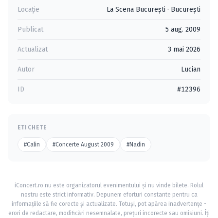
Locație
La Scena București
·
Bucureşti
Publicat
5 aug. 2009
Actualizat
3 mai 2026
Autor
Lucian
ID
#12396
ETICHETE
#Calin
#Concerte August 2009
#Nadin
iConcert.ro nu este organizatorul evenimentului și nu vinde bilete. Rolul
nostru este strict informativ. Depunem eforturi constante pentru ca
informațiile să fie corecte și actualizate. Totuși, pot apărea inadvertențe -
erori de redactare, modificări nesemnalate, prețuri incorecte sau omisiuni. Îți