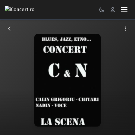
CONCERTE
FESTIVALURI
PETRECERI
ŞTIRI
RECENZII
GALERII FOTO
BILETE
Autentificare