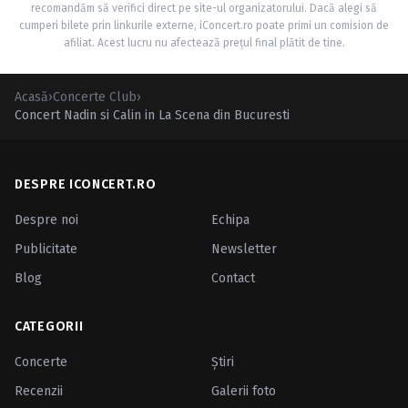
recomandăm să verifici direct pe site-ul organizatorului. Dacă alegi să
cumperi bilete prin linkurile externe, iConcert.ro poate primi un comision de
afiliat. Acest lucru nu afectează prețul final plătit de tine.
Acasă
›
Concerte Club
›
Concert Nadin si Calin in La Scena din Bucuresti
DESPRE ICONCERT.RO
Despre noi
Echipa
Publicitate
Newsletter
Blog
Contact
CATEGORII
Concerte
Ştiri
Recenzii
Galerii foto