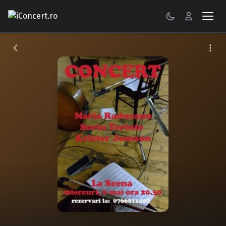
CONCERTE
FESTIVALURI
PETRECERI
ŞTIRI
RECENZII
GALERII FOTO
BILETE
Autentificare