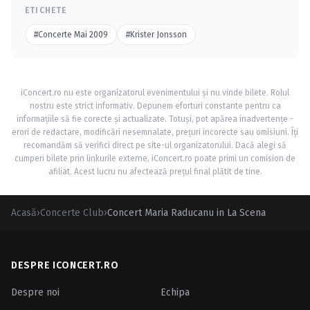
ETICHETE
#Concerte Mai 2009
#Krister Jonsson
iConcert.ro nu este organizatorul evenimentului și nu vinde bilete. Rolul
nostru este strict informativ. Depunem eforturi constante pentru ca
informațiile să fie corecte și actualizate. Totuși, pot apărea inadvertențe -
erori de redactare, modificări nesemnalate, prețuri incorecte sau omisiuni. Îți
recomandăm să verifici direct pe site-ul organizatorului. Dacă alegi să
cumperi bilete prin linkurile externe, iConcert.ro poate primi un comision de
afiliat. Acest lucru nu afectează prețul final plătit de tine.
Acasă
›
Concerte Club
›
Concert Maria Raducanu in La Scena
DESPRE ICONCERT.RO
Despre noi
Echipa