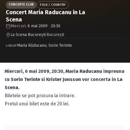
Caută în site...
CONCERTE CLUB
FOLK / COUNTRY
Concert Maria Raducanu in La
Scena
Miercuri,
6 mai 2009 · 20:30
La Scena București
·
Bucureşti
Maria Răducanu
,
Sorin Terinte
LINEUP
Miercuri, 6 mai 2009, 20:30,
Maria Raducanu
impreuna
cu
Sorin Terinte
si
Krister Jonsson
vor concerta in
La
Scena
.
Biletele se pot procura la intrare.
Pretul unui bilet este de 20 lei.