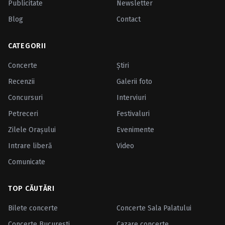
Publicitate
Newsletter
Blog
Contact
CATEGORII
Concerte
Ştiri
Recenzii
Galerii foto
Concursuri
Interviuri
Petreceri
Festivaluri
Zilele Oraşului
Evenimente
Intrare liberă
Video
Comunicate
TOP CĂUTĂRI
Bilete concerte
Concerte Sala Palatului
Concerte Bucuresti
Cazare concerte