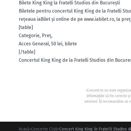
Bilete King King la Fratelli Studios din Bucureşti
Biletele pentru concertul King King de la Fratelli Stu
reţeaua iaBilet şi online de pe
www.iabilet.ro
, la preţ
[table]
Categorie, Preţ,
Acces General, 50 lei,
bilete
[/table]
Concertul King King de la Fratelli Studios din Bucure
iConcert.ro nu este organiza
informațiile să fie corecte 
omisiuni. Îți recomandăm să ve
Acasă
›
Concerte Club
›
Concert King King în Fratelli Studios d