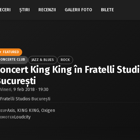
ECERI
ŞTIRI
RECENZII
GALERII FOTO
BILETE
★ FEATURED
CONCERTE CLUB
JAZZ & BLUES
ROCK
oncert King King în Fratelli Stud
ucureşti
Vineri,
9 feb 2018 · 19:30
Fratelli Studios
·
Bucureşti
Axis
,
KING KING
,
Oxigen
NEUP
Loudcity
OMOTER