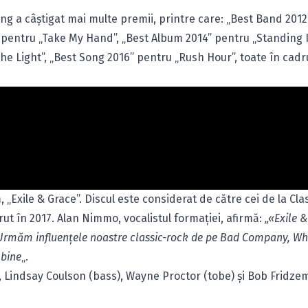
ng a câştigat mai multe premii, printre care: „Best Band 2012,
” pentru „Take My Hand”, „Best Album 2014” pentru „Standing 
e Light”, „Best Song 2016” pentru „Rush Hour”, toate în cadr
 „Exile & Grace”. Discul este considerat de către cei de la Cla
t în 2017. Alan Nimmo, vocalistul formaţiei, afirmă:
„«Exile &
 Urmăm influenţele noastre classic-rock de pe Bad Company, W
 bine
„.
 Lindsay Coulson (bass), Wayne Proctor (tobe) şi Bob Fridze