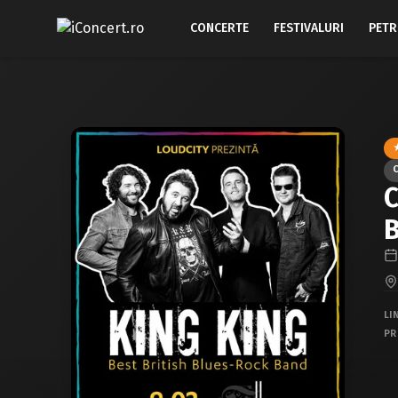
CONCERTE
FESTIVALURI
PETR
C
B
LI
PR