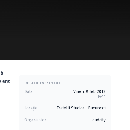
ză
e and
DETALII EVENIMENT
Data
Vineri, 9 feb 2018
19:30
Locație
Fratelli Studios
·
Bucureşti
Organizator
Loudcity