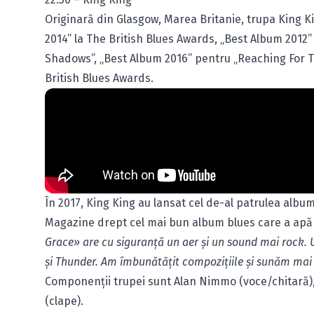
Originară din Glasgow, Marea Britanie, trupa King Ki
2014” la The British Blues Awards, „Best Album 2012
Shadows”, „Best Album 2016” pentru „Reaching For Th
British Blues Awards.
În 2017, King King au lansat cel de-al patrulea album,
Magazine drept cel mai bun album blues care a apăru
Grace» are cu siguranţă un aer şi un sound mai rock.
și Thunder. Am îmbunătăţit compoziţiile şi sunăm mai
Componenţii trupei sunt Alan Nimmo (voce/chitară),
(clape).