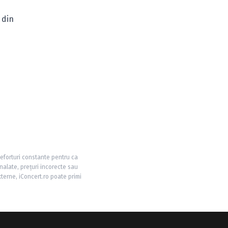
 din
 eforturi constante pentru ca
nalate, prețuri incorecte sau
xterne, iConcert.ro poate primi