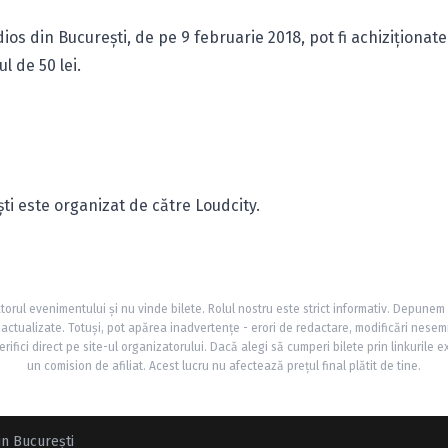
dios din Bucureşti, de pe 9 februarie 2018, pot fi achiziţionate
ul de 50 lei.
şti este organizat de către Loudcity.
torul evenimentului și nu vinde bilete. Rolul nostru este strict informativ. Depunem
și actualizate. Totuși, pot apărea inadvertențe - erori de redactare, modificări nesem
rifici direct pe site-ul organizatorului. Dacă alegi să cumperi bilete prin linkurile e
un comision de afiliat. Acest lucru nu afectează prețul final plătit de tine.
in Bucureşti