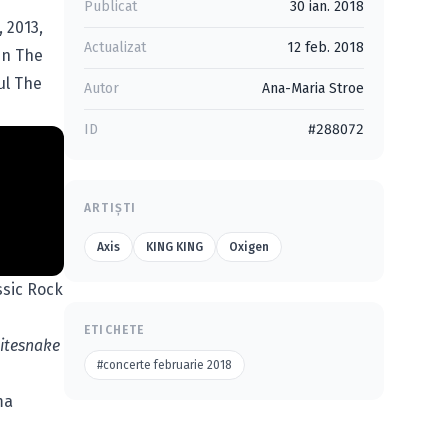
Publicat
30 ian. 2018
 2013,
Actualizat
12 feb. 2018
In The
ul The
Autor
Ana-Maria Stroe
ID
#288072
ARTIȘTI
Axis
KING KING
Oxigen
ssic Rock
ETICHETE
hitesnake
#concerte februarie 2018
ma