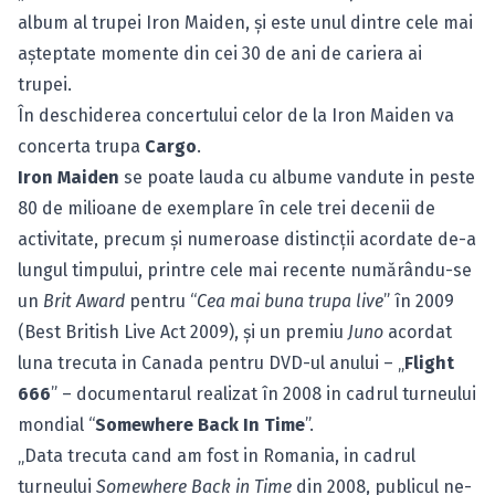
album al trupei Iron Maiden, şi este unul dintre cele mai
aşteptate momente din cei 30 de ani de cariera ai
trupei.
În deschiderea concertului celor de la Iron Maiden va
concerta trupa
Cargo
.
Iron Maiden
se poate lauda cu albume vandute in peste
80 de milioane de exemplare în cele trei decenii de
activitate, precum şi numeroase distincţii acordate de-a
lungul timpului, printre cele mai recente numărându-se
un
Brit Award
pentru “
Cea mai buna trupa live
” în 2009
(Best British Live Act 2009), şi un premiu
Juno
acordat
luna trecuta in Canada pentru DVD-ul anului – „
Flight
666
” – documentarul realizat în 2008 in cadrul turneului
mondial “
Somewhere Back In Time
”.
„Data trecuta cand am fost in Romania, in cadrul
turneului
Somewhere Back in Time
din 2008, publicul ne-