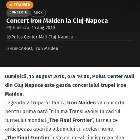
Caută în site...
★ FEATURED
CONCERTE
ROCK
Concert Iron Maiden la Cluj-Napoca
Duminică,
15 aug 2010
Polus Center Mall
·
Cluj-Napoca
CARGO
,
Iron Maiden
LINEUP
Duminică, 15 august 2010, ora 19:00,
Polus Center Mall
din
Cluj Napoca
este gazda concertului trupei
Iron
Maiden
.
Legendara trupa britanică
Iron Maiden
va concerta
pentru prima oară în inima Transilvaniei în cadrul
turneului mondial „
The Final Frontier
”, turneu ce
anticipeaza aparitia albumului cu acelasi nume.
„
The Final Frontier
” este cel de-al cincisprezecelea