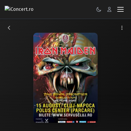
CONCERTE
FESTIVALURI
PETRECERI
ŞTIRI
RECENZII
GALERII FOTO
BILETE
Autentificare