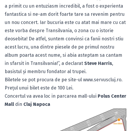
a primit cu un entuziasm incredibil, a fost o experienta
fantastica si ne-am dorit foarte tare sa revenim pentru
un nou concert. Iar bucuria este cu atat mai mare cu cat
este vorba despre Transilvania, o zona cu o istorie
deosebita! De atfel, suntem convinsi ca fanii nostri stiu
acest lucru, una dintre piesele de pe primul nostru
album poarta acest nume, si abia asteptam sa cantam
in sfarsit in Transilvania!”, a declarat
Steve Harris
,
basistul şi membru fondator al trupei.
Biletele se pot procura de pe site-ul
www.servuscluj.ro
.
Preţul unui bilet este de 100 Lei.
Concertul va avea loc in parcarea mall-ului
Polus Center
Mall
din
Cluj Napoca