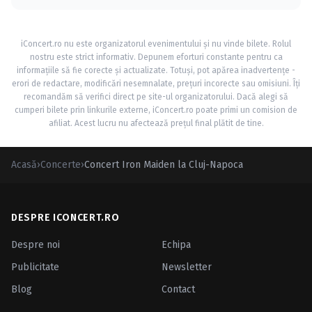
iConcert.ro nu este organizatorul evenimentului și nu vinde bilete. Rolul
nostru este strict informativ. Depunem eforturi constante pentru ca
informațiile să fie corecte și actualizate. Totuși, pot apărea inadvertențe -
erori de redactare, modificări nesemnalate, prețuri incorecte sau omisiuni. Îți
recomandăm să verifici direct pe site-ul organizatorului. Dacă alegi să
cumperi bilete prin linkurile externe, iConcert.ro poate primi un comision de
afiliat. Acest lucru nu afectează prețul final plătit de tine.
Acasă
›
Concerte
›
Concert Iron Maiden la Cluj-Napoca
DESPRE ICONCERT.RO
Despre noi
Echipa
Publicitate
Newsletter
Blog
Contact