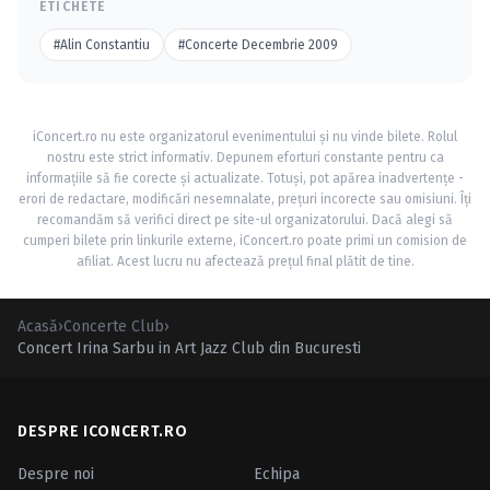
ETICHETE
#Alin Constantiu
#Concerte Decembrie 2009
iConcert.ro nu este organizatorul evenimentului și nu vinde bilete. Rolul
nostru este strict informativ. Depunem eforturi constante pentru ca
informațiile să fie corecte și actualizate. Totuși, pot apărea inadvertențe -
erori de redactare, modificări nesemnalate, prețuri incorecte sau omisiuni. Îți
recomandăm să verifici direct pe site-ul organizatorului. Dacă alegi să
cumperi bilete prin linkurile externe, iConcert.ro poate primi un comision de
afiliat. Acest lucru nu afectează prețul final plătit de tine.
Acasă
›
Concerte Club
›
Concert Irina Sarbu in Art Jazz Club din Bucuresti
DESPRE ICONCERT.RO
Despre noi
Echipa