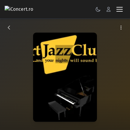
CONCERTE
FESTIVALURI
PETRECERI
ŞTIRI
RECENZII
GALERII FOTO
BILETE
Autentificare