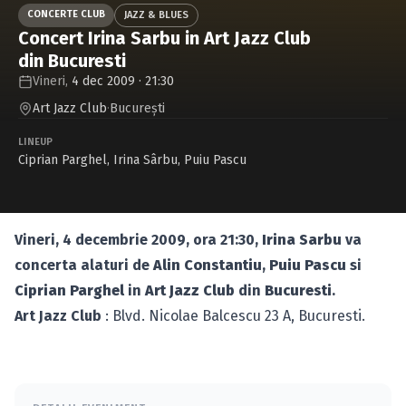
Caută în site...
CONCERTE CLUB
JAZZ & BLUES
Concert Irina Sarbu in Art Jazz Club
din Bucuresti
Vineri,
4 dec 2009 · 21:30
Art Jazz Club
·
Bucureşti
LINEUP
Ciprian Parghel
,
Irina Sârbu
,
Puiu Pascu
Vineri, 4 decembrie 2009, ora 21:30,
Irina Sarbu
va
concerta alaturi de
Alin Constantiu
,
Puiu Pascu
si
Ciprian Parghel
in
Art Jazz Club
din
Bucuresti
.
Art Jazz Club
: Blvd. Nicolae Balcescu 23 A, Bucuresti.