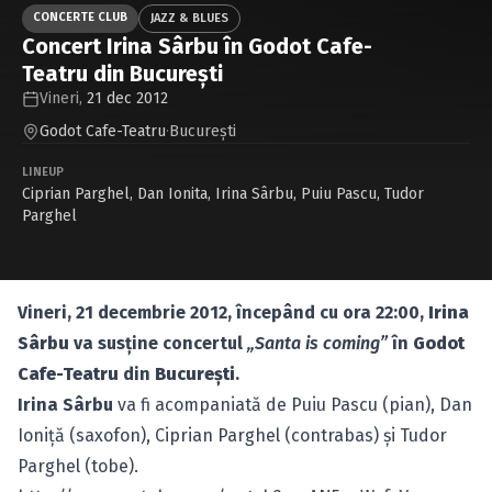
Caută în site...
CONCERTE CLUB
JAZZ & BLUES
Concert Irina Sârbu în Godot Cafe-
Teatru din Bucureşti
Vineri,
21 dec 2012
Godot Cafe-Teatru
·
Bucureşti
LINEUP
Ciprian Parghel
,
Dan Ionita
,
Irina Sârbu
,
Puiu Pascu
,
Tudor
Parghel
Vineri, 21 decembrie 2012, începând cu ora 22:00,
Irina
Sârbu
va susţine concertul
„Santa is coming”
în
Godot
Cafe-Teatru
din
Bucureşti
.
Irina Sârbu
va fi acompaniată de Puiu Pascu (pian), Dan
Ioniţă (saxofon), Ciprian Parghel (contrabas) şi Tudor
Parghel (tobe).