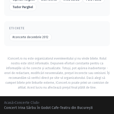
Tudor Parghel
ETICHETE
#concerte decembrie 2012
iConcert.ro nu este organizatorul evenimentului și nu vinde bilete. Rolul
nostru este strict informativ. Depunem eforturi constante pentru ca
informațiile să fie corecte și actualizate. Totuși, pot apărea inadvertențe -
erori de redactare, modificări nesemnalate, prețuri incorecte sau omisiuni. Îți
recomandăm să verifici direct pe site-ul organizatorului. Dacă alegi să
cumperi bilete prin linkurile externe, iConcert.ro poate primi un comision de
afiliat. Acest lucru nu afectează prețul final plătit de tine.
Acasă
›
Concerte Club
›
Concert Irina Sârbu în Godot Cafe-Teatru din Bucureşti