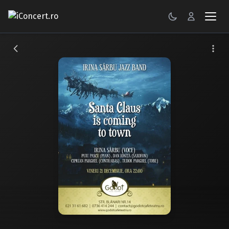
CONCERTE
FESTIVALURI
PETRECERI
ŞTIRI
RECENZII
GALERII FOTO
BILETE
Autentificare