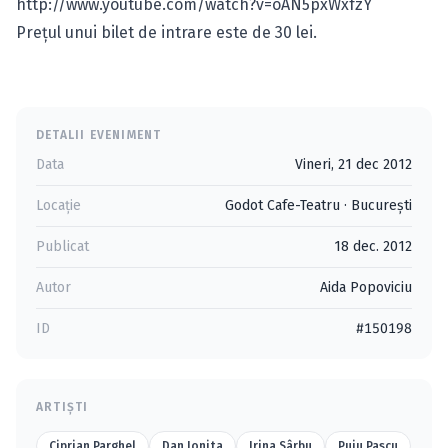
http://www.youtube.com/watch?v=oAN5pxWxfzY
Preţul unui bilet de intrare este de 30 lei.
DETALII EVENIMENT
Data
Vineri, 21 dec 2012
Locație
Godot Cafe-Teatru
·
Bucureşti
Publicat
18 dec. 2012
Autor
Aida Popoviciu
ID
#150198
ARTIȘTI
Ciprian Parghel
Dan Ionita
Irina Sârbu
Puiu Pascu