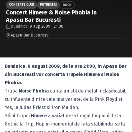
Caută în site...
CONCERTE CLUB
PETRECERI
ROCK
Concert Himere & Noise Phobia in
Apasu Bar Bucuresti
Duminică,
9 aug 2009 · 21:00
Apasu Bar
·
Bucureşti
Duminica, 9 august 2009, de la ora 21:00, in
Apasu Ba
r
din
Bucuresti
vor concerta trupele
Himere
si
Noise
Phobia.
Trupa
Noise Phobia
canta un stil de metal inclasificabil,
cu influente dintre cele mai variate, de la Pink Floyd si
Yes, la Judas Priest si Iron Maiden.
Stilul trupei
Himere
a variat de-a lungul timpului de la
Gothic la Trip-Hop in momentul de fata stabilindu-se la