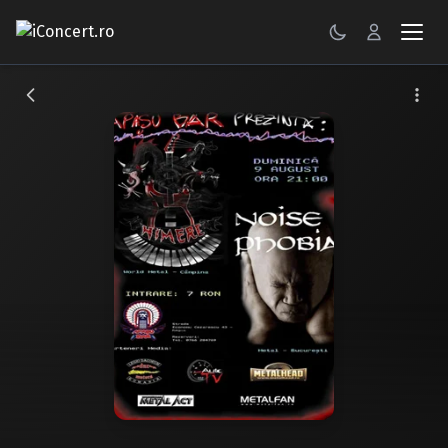
CONCERTE
FESTIVALURI
PETRECERI
ŞTIRI
RECENZII
GALERII FOTO
BILETE
Autentificare