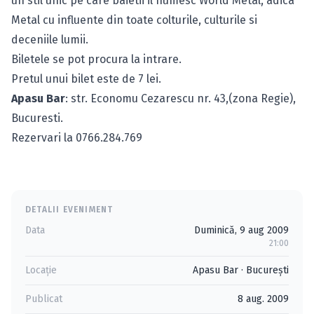
un stil unic pe care baietii il numesc World Metal, adica
Metal cu influente din toate colturile, culturile si
deceniile lumii.
Biletele se pot procura la intrare.
Pretul unui bilet este de 7 lei.
Apasu Bar
: str. Economu Cezarescu nr. 43,(zona Regie),
Bucuresti.
Rezervari la 0766.284.769
DETALII EVENIMENT
Data
Duminică, 9 aug 2009
21:00
Locație
Apasu Bar
·
Bucureşti
Publicat
8 aug. 2009