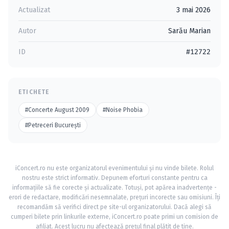
Actualizat
3 mai 2026
Autor
Sarău Marian
ID
#12722
ETICHETE
#Concerte August 2009
#Noise Phobia
#Petreceri Bucureşti
iConcert.ro nu este organizatorul evenimentului și nu vinde bilete. Rolul
nostru este strict informativ. Depunem eforturi constante pentru ca
informațiile să fie corecte și actualizate. Totuși, pot apărea inadvertențe -
erori de redactare, modificări nesemnalate, prețuri incorecte sau omisiuni. Îți
recomandăm să verifici direct pe site-ul organizatorului. Dacă alegi să
cumperi bilete prin linkurile externe, iConcert.ro poate primi un comision de
afiliat. Acest lucru nu afectează prețul final plătit de tine.